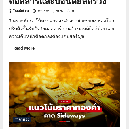
ดอลลาร์และบอนด์ยีลด์ร่วง
โกลด์เซียน
สิงหาคม 5, 2026
0
วิเคราะห์แนวโน้มราคาทองคำจากฮั่วเซ่งเฮง ทองโลก
ปรับตัวขึ้นรับปัจจัยดอลลาร์อ่อนตัว บอนด์ยีลด์ร่วง และ
ความคืบหน้าข้อตกลงช่องแคบฮอร์มุซ
Read
Read More
more
about
แนว
โน้ม
ราคา
ทอง
คำ
ฮั่ว
เซ่ง
เฮง
ทอง
โลก
ฟื้น
ตัว
หลัง
ดอลลาร์
และ
ราคาทอง
บอนด์
ยี
ลด์