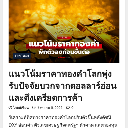
ราคา
ทองคำ
วัน
นี้
ตัวเลข
จ้าง
งาน
สหรัฐ
และ
ผลก
ระ
ทบ
ต่อ
ดอกเบี้ย
ราคาทอง
เฟด
แนวโน้มราคาทองคำโลกพุ่ง
รับปัจจัยบวกจากดอลลาร์อ่อน
และตึงเครียดการค้า
โกลด์เซียน
สิงหาคม 6, 2026
0
วิเคราะห์ทิศทางราคาทองคำโลกปรับตัวขึ้นหลังดัชนี
DXY อ่อนค่า ตัวเลขเศรษฐกิจสหรัฐฯ ต่ำคาด และกองทุน