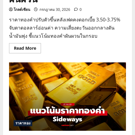
โกลด์เซียน
กรกฎาคม 30, 2026
0
ราคาทองคำปรับตัวขึ้นหลังเฟดคงดอกเบี้ย 3.50-3.75%
จับตาดอลลาร์อ่อนค่า ความเสี่ยงตะวันออกกลางดัน
น้ำมันพุ่ง ชี้แนวโน้มทองคำผันผวนในกรอบ
Read
Read More
more
about
ราคา
ทองคำ
พุ่ง
รับ
มติ
คง
ดอกเบี้ย
FOMC
ชี้
แนว
โน้ม
ผันผวน
ราคาทอง