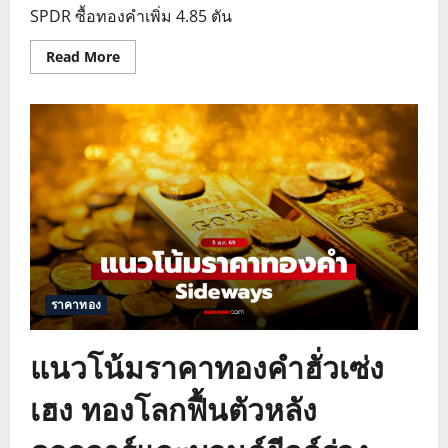
SPDR ซื้อทองคำเพิ่ม 4.85 ตัน
Read
Read More
more
about
แนว
โน้ม
ราคา
ทองคำ
โลก
พุ่ง
รับ
ปัจจัย
บวก
จาก
ดอลลาร์
อ่อน
และ
ตึงเครียด
การ
ราคาทอง
ค้า
แนวโน้มราคาทองคำฮั่วเซ่ง
เฮง ทองโลกฟื้นตัวหลัง