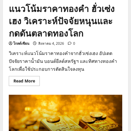
ร่วง
แนวโน้มราคาทองคำ ฮั่วเซ่ง
เฮง วิเคราะห์ปัจจัยหนุนและ
กดดันตลาดทองโลก
โกลด์เซียน
สิงหาคม 4, 2026
0
วิเคราะห์แนวโน้มราคาทองคำจากฮั่วเซ่งเฮง อัปเดต
ปัจจัยราคาน้ำมัน บอนด์ยีลด์สหรัฐฯ และทิศทางทองคำ
โลกเพื่อใช้ประกอบการตัดสินใจลงทุน
Read
Read More
more
about
แนว
โน้ม
ราคา
ทองคำ
ฮั่ว
เซ่ง
เฮง
วิเคราะห์
ปัจจัย
หนุน