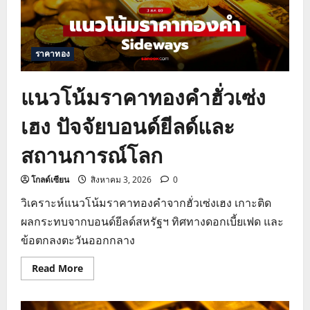
และ
กดดัน
ตลาด
ทอง
โลก
ราคาทอง
แนวโน้มราคาทองคำฮั่วเซ่ง
เฮง ปัจจัยบอนด์ยีลด์และ
สถานการณ์โลก
โกลด์เซียน
สิงหาคม 3, 2026
0
วิเคราะห์แนวโน้มราคาทองคำจากฮั่วเซ่งเฮง เกาะติด
ผลกระทบจากบอนด์ยีลด์สหรัฐฯ ทิศทางดอกเบี้ยเฟด และ
ข้อตกลงตะวันออกกลาง
Read
Read More
more
about
แนว
โน้ม