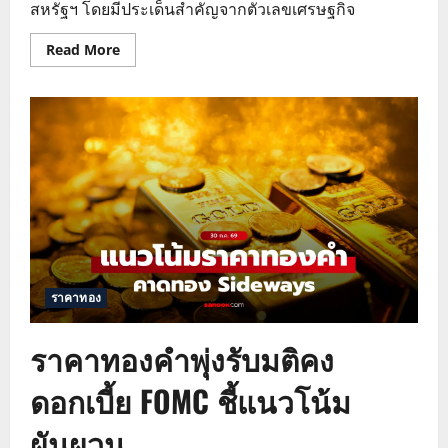
สหรัฐฯ โดยมีประเด็นสำคัญจากตัวเลขเศรษฐกิจ
Read
Read More
more
about
วิเคราะห์
ปัจจัย
ทอง
โลก
ผันผวน
และ
ทิศทาง
DXY
บอนด์
ยี
ลด์
ราคาทอง
ราคาทองคำพุ่งรับมติคง
ดอกเบี้ย FOMC ชี้แนวโน้ม
ผันผวน