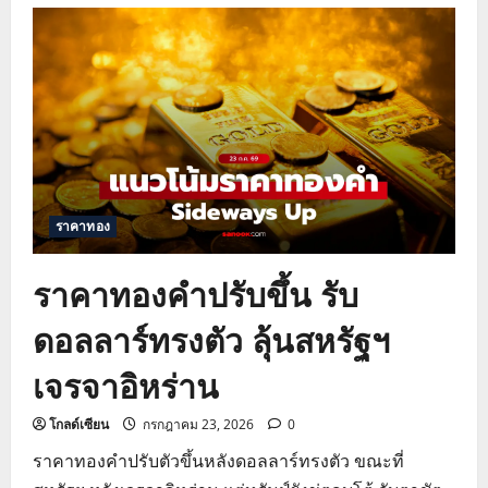
เจาะ
แนว
โน้ม
ราคา
ทองคำ
ปัจจัย
กดดัน
ร่วง
และ
จุด
ชะลอ
ลงทุน
ราคาทอง
ราคาทองคำปรับขึ้น รับ
ดอลลาร์ทรงตัว ลุ้นสหรัฐฯ
เจรจาอิหร่าน
โกลด์เซียน
กรกฎาคม 23, 2026
0
ราคาทองคำปรับตัวขึ้นหลังดอลลาร์ทรงตัว ขณะที่