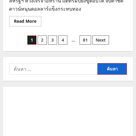
สหรัฐฯ หวังเจรจาอิหร่าน แต่ทรัมป์ยังขู่ตอบโต้ จับตาชัต
ดาวน์หนุนดอลลาร์แข็งกระทบทอง
Read
Read More
more
about
ราคา
Posts
ทองคำ
1
2
3
4
…
81
Next
ปรับ
ขึ้น
pagination
รับ
ดอลลาร์
ทรงตัว
ลุ้น
ค้นหา
สหรัฐฯ
เจรจา
สำหรับ:
อิหร่าน