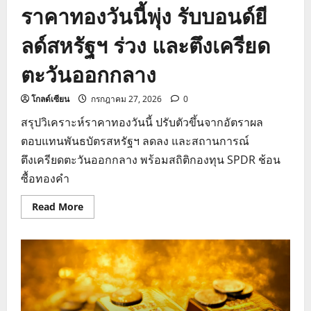
ราคาทองวันนี้พุ่ง รับบอนด์ยี
ลด์สหรัฐฯ ร่วง และตึงเครียด
ตะวันออกกลาง
โกลด์เซียน
กรกฎาคม 27, 2026
0
สรุปวิเคราะห์ราคาทองวันนี้ ปรับตัวขึ้นจากอัตราผล
ตอบแทนพันธบัตรสหรัฐฯ ลดลง และสถานการณ์
ตึงเครียดตะวันออกกลาง พร้อมสถิติกองทุน SPDR ช้อน
ซื้อทองคำ
Read
Read More
more
about
ราคา
ทอง
วัน
นี้
พุ่ง
รับ
บอนด์
ยี