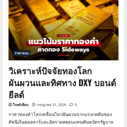
ราคา
ทอง
คำ
ฮั่ว
เซ่ง
เฮง
ปัจจัย
บอนด์
ยี
ลด์
และ
สถานการณ์
โลก
ราคาทอง
วิเคราะห์ปัจจัยทองโลก
ผันผวนและทิศทาง DXY บอนด์
ยีลด์
โกลด์เซียน
กรกฎาคม 31, 2026
0
ราคาทองคำโลกเคลื่อนไหวผันผวนจากแรงกดดันของ
ดัชนีเงินดอลลาร์และอัตราผลตอบแทนพันธบัตรรัฐบาล