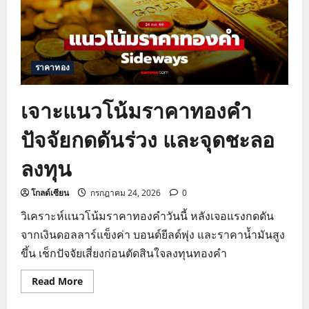
ลด์
สหรัฐฯ
ร่วง
และ
ตึงเครียด
ตะวันออกกลาง
ราคาทอง
เจาะแนวโน้มราคาทองคำ
ปัจจัยกดดันร่วง และจุดชะลอ
ลงทุน
โกลด์เซียน
กรกฎาคม 24, 2026
0
วิเคราะห์แนวโน้มราคาทองคำวันนี้ หลังเจอแรงกดดัน
จากเงินดอลลาร์แข็งค่า บอนด์ยีลด์พุ่ง และราคาน้ำมันสูง
ขึ้น เช็กปัจจัยเสี่ยงก่อนตัดสินใจลงทุนทองคำ
Read
Read More
more
about