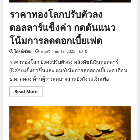
ราคาทองโลกปรับตัวลง
ดอลลาร์แข็งค่า กดดันแนว
โน้มการลดดอกเบี้ยเฟด
โกลด์เซียน
พฤศจิกายน 18, 2025
0
ราคาทองโลก ยังคงปรับตัวลง หลังดัชนีเงินดอลลาร์
(DXY) แข็งค่าขึ้นและ แนวโน้มการลดดอกเบี้ยเฟด เดือน
ธ.ค. ลดลง ด้านผู้ว่าเฟดบางส่วนยังกังวลเงินเฟ้อ
Read
Read More
more
about
ราคา
ทอง
โลก
ปรับ
ตัว
ลง
ดอลลาร์
แข็ง
ค่า