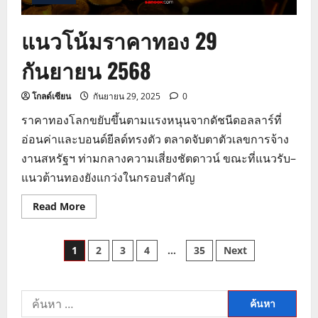
แนวโน้มราคาทอง 29
กันยายน 2568
โกลด์เซียน
กันยายน 29, 2025
0
ราคาทองโลกขยับขึ้นตามแรงหนุนจากดัชนีดอลลาร์ที่
อ่อนค่าและบอนด์ยีลด์ทรงตัว ตลาดจับตาตัวเลขการจ้าง
งานสหรัฐฯ ท่ามกลางความเสี่ยงชัตดาวน์ ขณะที่แนวรับ–
แนวต้านทองยังแกว่งในกรอบสำคัญ
Read
Read More
more
about
แนว
Posts
โน้ม
1
2
3
4
…
35
Next
ราคา
ทอง
pagination
29
กันยายน
2568
ค้นหา