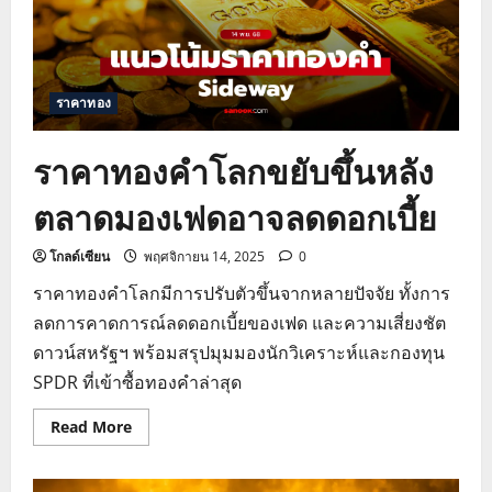
กดดัน
แนว
โน้ม
การ
ลด
ดอกเบี้ย
ราคาทอง
เฟด
ราคาทองคำโลกขยับขึ้นหลัง
ตลาดมองเฟดอาจลดดอกเบี้ย
โกลด์เซียน
พฤศจิกายน 14, 2025
0
ราคาทองคำโลกมีการปรับตัวขึ้นจากหลายปัจจัย ทั้งการ
ลดการคาดการณ์ลดดอกเบี้ยของเฟด และความเสี่ยงชัต
ดาวน์สหรัฐฯ พร้อมสรุปมุมมองนักวิเคราะห์และกองทุน
SPDR ที่เข้าซื้อทองคำล่าสุด
Read
Read More
more
about
ราคา
ทองคำ