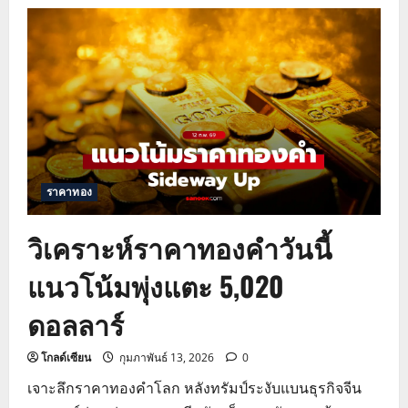
วิเคราะห์
ราคา
ทอง
วัน
นี้
ปัจจัย
กดดัน
จาก
ดอลลาร์
และ
นโยบาย
สหรัฐฯ
ราคาทอง
วิเคราะห์ราคาทองคำวันนี้
แนวโน้มพุ่งแตะ 5,020
ดอลลาร์
โกลด์เซียน
กุมภาพันธ์ 13, 2026
0
เจาะลึกราคาทองคำโลก หลังทรัมป์ระงับแบนธุรกิจจีน