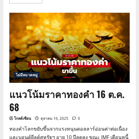
more
about
แนว
โน้ม
ราคา
ทอง
17
ต.ค.
68
ไม่มีหมวดหมู่
แนวโน้มราคาทองคำ 16 ต.ค.
68
โกลด์เซียน
ตุลาคม 16, 2025
0
ทองคำโลกขยับขึ้นจากแรงหนุนดอลลาร์อ่อนค่าต่อเนื่อง
และบอนด์ยีลด์สหรัฐฯ อายุ 10 ปีลดลง ขณะ IMF เตือนหนี้