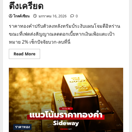
ตึงเครียด
โกลด์เซียน
มกราคม 16, 2026
0
ราคาทองคำปรับตัวลงหลังทรัมป์ระงับแผนโจมตีอิหร่าน
ขณะที่เฟดส่งสัญญาณลดดอกเบี้ยหากเงินเฟ้อแตะเป้า
หมาย 2% เช็กปัจจัยบวก-ลบที่นี่
Read
Read More
more
about
วิเคราะห์
ราคา
ทอง
โลก
ร่วง
รับ
ข่าว
ทรัมป์-
อิหร่าน
ลด
ความ
ตึงเครียด
ราคาทอง