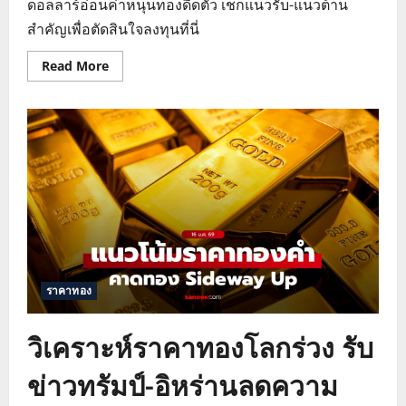
ดอลลาร์อ่อนค่าหนุนทองดีดตัว เช็กแนวรับ-แนวต้าน
สำคัญเพื่อตัดสินใจลงทุนที่นี่
Read
Read More
more
about
วิเคราะห์
ราคา
ทองคำ
วัน
นี้
แนว
โน้ม
พุ่ง
แตะ
5,020
ดอลลาร์
ราคาทอง
วิเคราะห์ราคาทองโลกร่วง รับ
ข่าวทรัมป์-อิหร่านลดความ