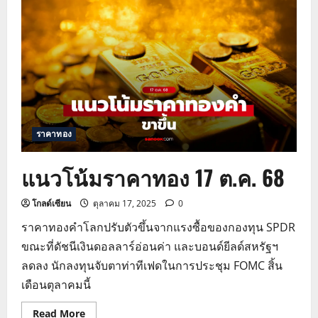
โลก
ขยับ
ขึ้น
หลัง
ตลาด
มอง
เฟด
อาจ
ลด
ดอกเบี้ย
ราคาทอง
แนวโน้มราคาทอง 17 ต.ค. 68
โกลด์เซียน
ตุลาคม 17, 2025
0
ราคาทองคำโลกปรับตัวขึ้นจากแรงซื้อของกองทุน SPDR
ขณะที่ดัชนีเงินดอลลาร์อ่อนค่า และบอนด์ยีลด์สหรัฐฯ
ลดลง นักลงทุนจับตาท่าทีเฟดในการประชุม FOMC สิ้น
เดือนตุลาคมนี้
Read
Read More