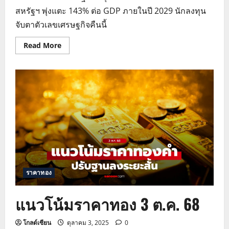
สหรัฐฯ พุ่งแตะ 143% ต่อ GDP ภายในปี 2029 นักลงทุน
จับตาตัวเลขเศรษฐกิจคืนนี้
Read
Read More
more
about
แนว
โน้ม
ราคา
ทองคำ
16
ต.ค.
68
ราคาทอง
แนวโน้มราคาทอง 3 ต.ค. 68
โกลด์เซียน
ตุลาคม 3, 2025
0