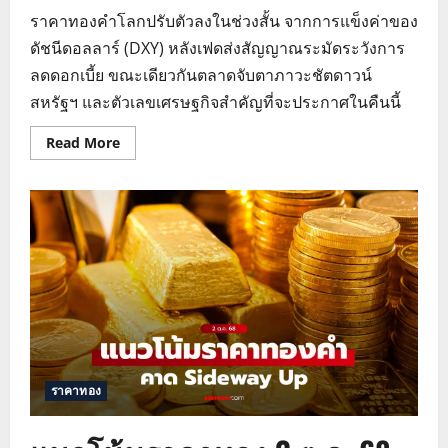
ราคาทองคำโลกปรับตัวลงในช่วงสั้น จากการแข็งค่าของ
ดัชนีดอลลาร์ (DXY) หลังเฟดส่งสัญญาณระมัดระวังการ
ลดดอกเบี้ย ขณะเดียวกันตลาดจับตาภาวะชัตดาวน์
สหรัฐฯ และตัวเลขเศรษฐกิจสำคัญที่จะประกาศในคืนนี้
Read
Read More
more
about
แนว
โน้ม
ราคา
ทอง
3
ต.ค.
68
ราคาทอง