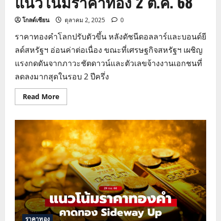
แนวโน้มราคาทอง 2 ต.ค. 68
โกลด์เซียน
ตุลาคม 2, 2025
0
ราคาทองคำโลกปรับตัวขึ้น หลังดัชนีดอลลาร์และบอนด์ยี
ลด์สหรัฐฯ อ่อนค่าต่อเนื่อง ขณะที่เศรษฐกิจสหรัฐฯ เผชิญ
แรงกดดันจากภาวะชัตดาวน์และตัวเลขจ้างงานเอกชนที่
ลดลงมากสุดในรอบ 2 ปีครึ่ง
Read
Read More
more
about
แนว
โน้ม
ราคา
ทอง
2
ต.ค.
68
ราคาทอง