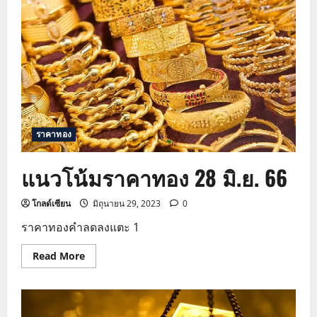
ราคา
ทอง
29
มิ.ย.
66
ราคาทอง
แนวโน้มราคาทอง 28 มิ.ย. 66
โกลด์เซียน
มิถุนายน 29, 2023
0
ราคาทองคำลดลงแตะ 1
Read
Read More
more
about
แนว
โน้ม
ราคา
ทอง