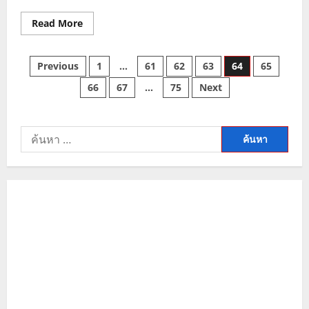
Read
Read More
more
about
แนว
Posts
โน้ม
Previous
1
…
61
62
63
64
65
ราคา
ทอง
66
67
…
75
Next
pagination
23
มิ.ย.
66
ค้นหา
สำหรับ: