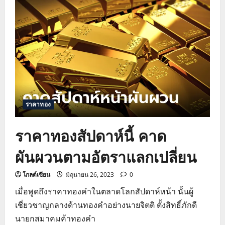
โน้ม
ราคา
ทอง
26
มิ.ย.
66
ราคาทอง
ราคาทองสัปดาห์นี้ คาด
ผันผวนตามอัตราแลกเปลี่ยน
โกลด์เซียน
มิถุนายน 26, 2023
0
เมื่อพูดถึงราคาทองคำในตลาดโลกสัปดาห์หน้า นั้นผู้
เชี่ยวชาญกลางด้านทองคำอย่างนายจิตติ ตั้งสิทธิ์ภักดี
นายกสมาคมค้าทองคำ