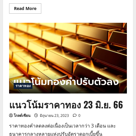
Read
Read More
more
about
ราคา
ทอง
สัปดาห์
นี้
คาด
ผันผวน
ตาม
อัตรา
แลก
เปลี่ยน
ราคาทอง
แนวโน้มราคาทอง 23 มิ.ย. 66
โกลด์เซียน
มิถุนายน 23, 2023
0
ราคาทองคำลดลงต่อเนื่องเป็นเวลากว่า 3 เดือน และ
ธนาคารกลางหลายแห่งปรับอัตราดอกเบี้ยขึ้น