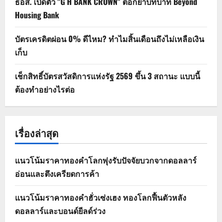
ธอส. เปิดตัว "G H BANK CROWN" ตอกย้ำบทบาท Beyond
Housing Bank
บัตรเครดิตผ่อน 0% ดีไหม? ทำไมสิ้นเดือนถึงไม่เหลือเงิน
เก็บ
เช็กสิทธิ์บัตรสวัสดิการแห่งรัฐ 2569 ขึ้น 3 สถานะ แบบนี้
ต้องทำอย่างไรต่อ
เรื่องล่าสุด
แนวโน้มราคาทองคำโลกพุ่งรับปัจจัยบวกจากดอลลาร์
อ่อนและตึงเครียดการค้า
แนวโน้มราคาทองคำฮั่วเซ่งเฮง ทองโลกฟื้นตัวหลัง
ดอลลาร์และบอนด์ยีลด์ร่วง