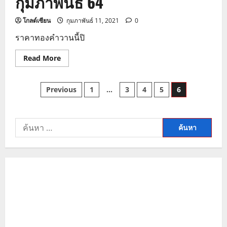
กุมภาพันธ์ 64
โกลด์เซียน
กุมภาพันธ์ 11, 2021
0
ราคาทองคําวานนี้ปิ
Read
Read More
more
about
ข่าว
Posts
ราคา
Previous
1
…
3
4
5
6
ทอง
ภาค
pagination
เช้า
11
กุมภาพันธ์
ค้นหา
64
สำหรับ: