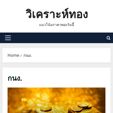
Skip
วิเคราะห์ทอง
to
content
แนวโน้มราคาทองวันนี้
Primary
Menu
Home
กนง.
กนง.