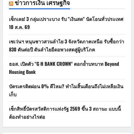
ข่าวการเงิน เศรษฐกิจ
เช็กเลย! 3 กลุ่มเปราะบาง รับ "เงินสด" นัดโอนทั่วประเทศ
10 ส.ค. 69
เซเว่นฯ หนุนชาวสวนลำไย 3 จังหวัดภาคเหนือ รับซื้อกว่า
830 ตันต่อปี ดันลำไยอีดอพวงสดสู่ผู้บริโภค
ธอส. เปิดตัว "G H BANK CROWN" ตอกย้ำบทบาท Beyond
Housing Bank
บัตรเครดิตผ่อน 0% ดีไหม? ทำไมสิ้นเดือนถึงไม่เหลือเงิน
เก็บ
เช็กสิทธิ์บัตรสวัสดิการแห่งรัฐ 2569 ขึ้น 3 สถานะ แบบนี้
ต้องทำอย่างไรต่อ