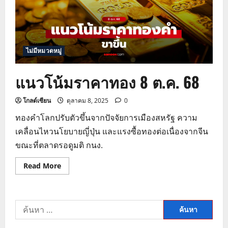
ไม่มีหมวดหมู่
แนวโน้มราคาทอง 8 ต.ค. 68
โกลด์เซียน
ตุลาคม 8, 2025
0
ทองคำโลกปรับตัวขึ้นจากปัจจัยการเมืองสหรัฐ ความ
เคลื่อนไหวนโยบายญี่ปุ่น และแรงซื้อทองต่อเนื่องจากจีน
ขณะที่ตลาดรอดูมติ กนง.
Read
Read More
more
about
แนว
โน้ม
ราคา
ค้นหา
ทอง
8
สำหรับ:
ต.ค.