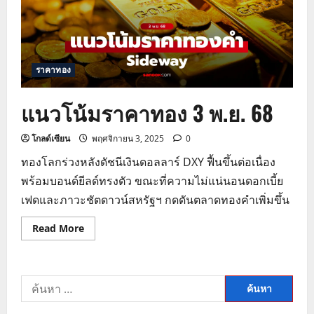
ราคาทอง
แนวโน้มราคาทอง 3 พ.ย. 68
โกลด์เซียน
พฤศจิกายน 3, 2025
0
ทองโลกร่วงหลังดัชนีเงินดอลลาร์ DXY ฟื้นขึ้นต่อเนื่อง
พร้อมบอนด์ยีลด์ทรงตัว ขณะที่ความไม่แน่นอนดอกเบี้ย
เฟดและภาวะชัตดาวน์สหรัฐฯ กดดันตลาดทองคำเพิ่มขึ้น
Read
Read More
more
about
แนว
โน้ม
ราคา
ค้นหา
ทอง
3
สำหรับ:
พ.ย.