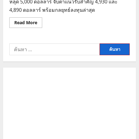
หลุด 5,000 ดอลลาร์ จับตาแนวรับสำคัญ 4,930 และ
4,890 ดอลลาร์ พร้อมกลยุทธ์ลงทุนล่าสุด
Read
Read More
more
about
วิเคราะห์
แนว
โน้ม
ค้นหา
ราคา
ทองคำ
สำหรับ:
วัน
นี้
ปรับ
ฐาน
รอ
ดู
ทิศทาง
เจรจา