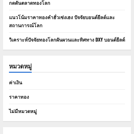
กดดันตลาดทองโลก
แนวโน้มราคาทองคำฮั่วเซ่งเฮง ปัจจัยบอนด์ยีลด์และ
สถานการณ์โลก
วิเคราะห์ปัจจัยทองโลกผันผวนและทิศทาง DXY บอนด์ยีลด์
หมวดหมู่
ค่าเงิน
ราคาทอง
ไม่มีหมวดหมู่