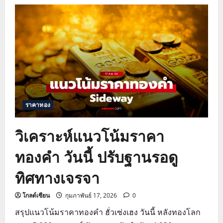
ราคา
ทอง
วัน
นี้
ร่วง
หนัก
วิเคราะห์
แนว
โน้ม
ทอง
โลก
และ
จุด
ซื้อ
ขาย
ราคาทอง
ล่าสุด
วิเคราะห์แนวโน้มราคา
ทองคำ วันนี้ ปรับฐานรอดู
ทิศทางเจรจา
โกลด์เซียน
กุมภาพันธ์ 17, 2026
0
สรุปแนวโน้มราคาทองคำ ฮั่วเซ่งเฮง วันนี้ หลังทองโลก