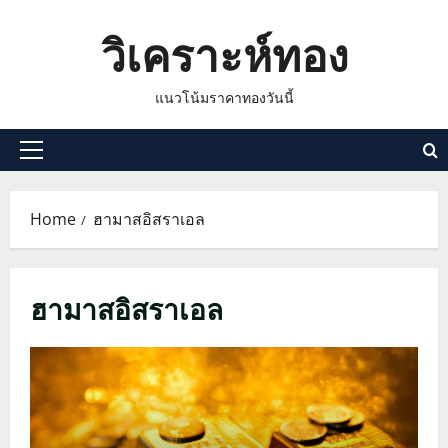
Skip
วิเคราะห์ทอง
to
content
แนวโน้มราคาทองวันนี้
Primary
Menu
Home
ฮามาสอิสราเอล
ฮามาสอิสราเอล