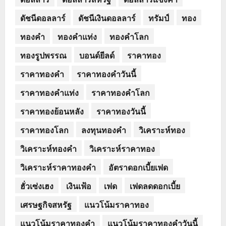
ดัชนีดอลลาร์
ดัชนีเงินดอลลาร์
ทรัมป์
ทอง
ทองคำ
ทองคำแท่ง
ทองคำโลก
ทองรูปพรรณ
บอนด์ยีลด์
ราคาทอง
ราคาทองคำ
ราคาทองคำวันนี้
ราคาทองคำแท่ง
ราคาทองคำโลก
ราคาทองย้อนหลัง
ราคาทองวันนี้
ราคาทองโลก
ลงทุนทองคำ
วิเคราะห์ทอง
วิเคราะห์ทองคำ
วิเคราะห์ราคาทอง
วิเคราะห์ราคาทองคำ
อัตราดอกเบี้ยเฟด
ฮั่วเซ่งเฮง
เงินเฟ้อ
เฟด
เฟดลดดอกเบี้ย
เศรษฐกิจสหรัฐ
แนวโน้มราคาทอง
แนวโน้มราคาทองคำ
แนวโน้มราคาทองคำวันนี้