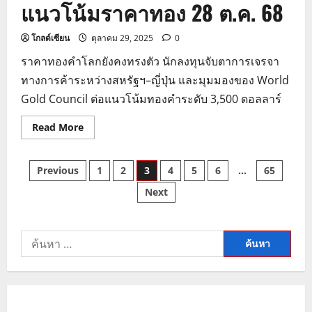
แนวโน้มราคาทอง 28 ต.ค. 68
โกลด์เซียน
ตุลาคม 29, 2025
0
ราคาทองคำโลกยังคงทรงตัว นักลงทุนจับตาการเจรจา
ทางการค้าระหว่างสหรัฐฯ–ญี่ปุ่น และมุมมองของ World
Gold Council ต่อแนวโน้มทองคำระดับ 3,500 ดอลลาร์
Read
Read More
more
about
แนว
Posts
โน้ม
Previous
1
2
3
4
5
6
…
65
ราคา
ทอง
Next
pagination
28
ต.ค.
68
ค้นหา
สำหรับ: