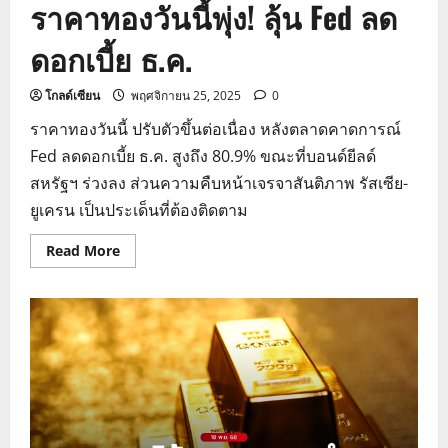
ราคาทองวันนี้พุ่ง! ลุ้น Fed ลด
ดอกเบี้ย ธ.ค.
โกลด์เซียน
พฤศจิกายน 25, 2025
0
ราคาทองวันนี้ ปรับตัวขึ้นต่อเนื่อง หลังตลาดคาดการณ์
Fed ลดดอกเบี้ย ธ.ค. สูงถึง 80.9% ขณะที่บอนด์ยีลด์
สหรัฐฯ ร่วงลง ส่วนความคืบหน้าเจรจาสันติภาพ รัสเซีย-
ยูเครน เป็นประเด็นที่ต้องติดตาม
Read
Read More
more
about
ราคา
ทอง
วัน
นี้
พุ่ง!
ลุ้น
Fed
ลด
ดอกเบี้ย
ธ.ค.