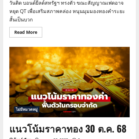
วันติด บอนด์ยีลด์สหรัฐฯ ทรงตัว ขณะสัญญาณเฟดอาจ
หยุด QT เพื่อเสริมสภาพคล่อง หนุนมุมมองทองคำระยะ
สั้นเป็นบวก
Read
Read More
more
about
ทอง
โลก
วัน
นี้
ขยับ
ขึ้น
ต่อ
เนื่อง
หลัง
ดอลลาร์
อ่อน
ไม่มีหมวดหมู่
แนวโน้มราคาทอง 30 ต.ค. 68