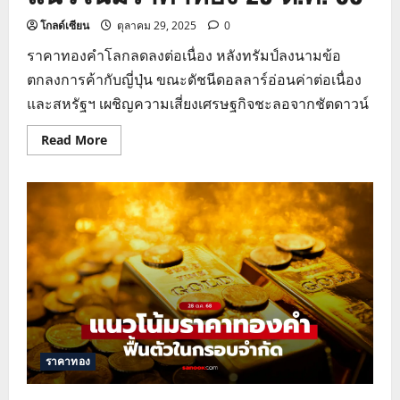
โกลด์เซียน
ตุลาคม 29, 2025
0
ราคาทองคำโลกลดลงต่อเนื่อง หลังทรัมป์ลงนามข้อ
ตกลงการค้ากับญี่ปุ่น ขณะดัชนีดอลลาร์อ่อนค่าต่อเนื่อง
และสหรัฐฯ เผชิญความเสี่ยงเศรษฐกิจชะลอจากชัตดาวน์
Read
Read More
more
about
แนว
โน้ม
ราคา
ทอง
29
ต.ค.
68
ราคาทอง