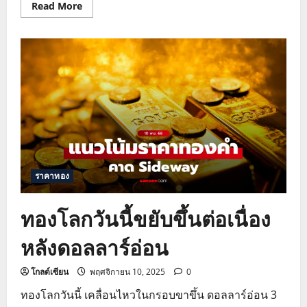
Read
Read More
more
about
ราคา
ทองคำ
โลก
ขยับ
ขึ้น
หลัง
ตลาด
มอง
เฟด
อาจ
ลด
ดอกเบี้ย
ราคาทอง
ทองโลกวันนี้ขยับขึ้นต่อเนื่อง
หลังดอลลาร์อ่อน
โกลด์เซียน
พฤศจิกายน 10, 2025
0
ทองโลกวันนี้ เคลื่อนไหวในกรอบขาขึ้น ดอลลาร์อ่อน 3