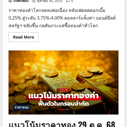
โกลด์เซียน
ตุลาคม 30, 2025
0
ราคาทองคำโลกลดลงต่อเนื่อง หลังเฟดลดดอกเบี้ย
0.25% สู่ระดับ 3.75%-4.00% ดอลลาร์แข็งค่า บอนด์ยีลด์
สหรัฐฯ ขยับขึ้น กดดันกระแสซื้อทองคำทั่วโลก
Read
Read More
more
about
แนว
โน้ม
ราคา
ทอง
30
ต.ค.
68
ราคาทอง
แนวโน้มราคาทอง 29 ต.ค. 68