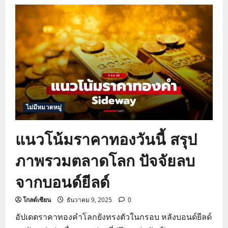
ราคา
ทอง
วัน
นี้
พุ่ง
รับ
ข่าว
ประธาน
เฟด
โดน
สอบสวน
และ
เหตุ
จลาจล
ใน
ไม่มีหมวดหมู่
อิหร่าน
แนวโน้มราคาทองวันนี้ สรุป
ภาพรวมตลาดโลก ปัจจัยลบ
จากบอนด์ยีลด์
โกลด์เซียน
ธันวาคม 9, 2025
0
อัปเดตราคาทองคำโลกยังทรงตัวในกรอบ หลังบอนด์ยีลด์