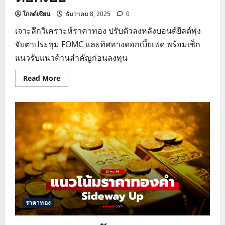
โกลด์เซียน
ธันวาคม 8, 2025
0
เจาะลึกวิเคราะห์ราคาทอง ปรับตัวลงหลังบอนด์ยีลด์พุ่ง
จับตาประชุม FOMC และทิศทางดอกเบี้ยเฟด พร้อมเช็ก
แนวรับแนวต้านสำคัญก่อนลงทุน
Read
Read More
more
about
วิเคราะห์
ราคา
ทอง
ร่วง
รับ
บอนด์
ยี
ลด์
พุ่ง
จับตา
เฟด
ลด
ดอกเบี้ย
ราคาทอง