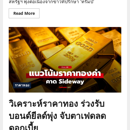
สหรัฐฯ พุ่งต่อเนื่องจากข่าวที่ปรึกษา 'ทรัมป์'
Read
Read More
more
about
แนว
โน้ม
ราคา
ทอง
วัน
นี้
สรุป
ภาพ
รวม
ตลาด
โลก
ปัจจัย
ลบ
จาก
บอนด์
ราคาทอง
ยี
ลด์
วิเคราะห์ราคาทอง ร่วงรับ
บอนด์ยีลด์พุ่ง จับตาเฟดลด
ดอกเบี้ย