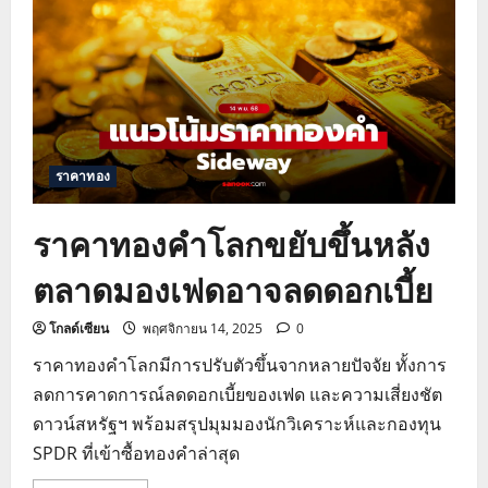
ตัว
ลง
ดอลลาร์
แข็ง
ค่า
กดดัน
แนว
โน้ม
การ
ลด
ดอกเบี้ย
ราคาทอง
เฟด
ราคาทองคำโลกขยับขึ้นหลัง
ตลาดมองเฟดอาจลดดอกเบี้ย
โกลด์เซียน
พฤศจิกายน 14, 2025
0
ราคาทองคำโลกมีการปรับตัวขึ้นจากหลายปัจจัย ทั้งการ
ลดการคาดการณ์ลดดอกเบี้ยของเฟด และความเสี่ยงชัต
ดาวน์สหรัฐฯ พร้อมสรุปมุมมองนักวิเคราะห์และกองทุน
SPDR ที่เข้าซื้อทองคำล่าสุด