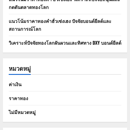
กดดันตลาดทองโลก
แนวโน้มราคาทองคำฮั่วเซ่งเฮง ปัจจัยบอนด์ยีลด์และ
สถานการณ์โลก
วิเคราะห์ปัจจัยทองโลกผันผวนและทิศทาง DXY บอนด์ยีลด์
หมวดหมู่
ค่าเงิน
ราคาทอง
ไม่มีหมวดหมู่