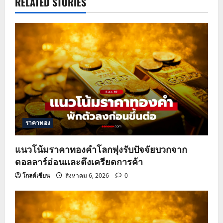
a
RELATED STORIES
v
i
g
a
t
ราคาทอง
i
o
แนวโน้มราคาทองคำโลกพุ่งรับปัจจัยบวกจาก
ดอลลาร์อ่อนและตึงเครียดการค้า
n
โกลด์เซียน
สิงหาคม 6, 2026
0