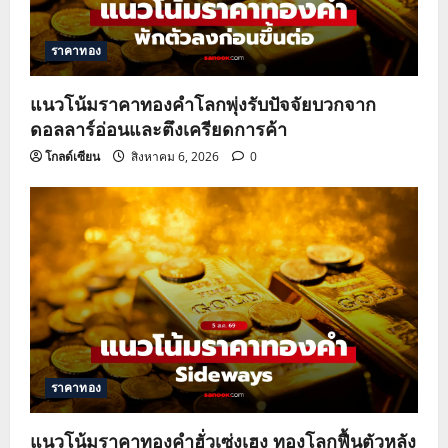
t
ราคาทอง
i
o
แนวโน้มราคาทองคำโลกพุ่งรับปัจจัยบวกจาก
ดอลลาร์อ่อนและตึงเครียดการค้า
n
โกลด์เซียน
สิงหาคม 6, 2026
0
ราคาทอง
แนวโน้มราคาทองคำฮั่วเซ่งเฮง ทองโลกฟื้นตัวหลัง