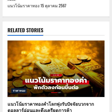
s
แนวโน้มราคาทอง 15 ตุลาคม 2567
t
n
a
RELATED STORIES
v
i
g
a
t
ราคาทอง
i
o
แนวโน้มราคาทองคำโลกพุ่งรับปัจจัยบวกจาก
ดอลลาร์อ่อนและตึงเครียดการค้า