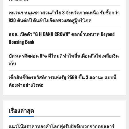
เซเว่นฯ หนุนชาวสวนลำไย 3 จังหวัดภาคเหนือ รับซื้อกว่า
830 ตันต่อปี ดันลำไยอีดอพวงสดสู่ผู้บริโภค
ธอส. เปิดตัว "G H BANK CROWN" ตอกย้ำบทบาท Beyond
Housing Bank
บัตรเครดิตผ่อน 0% ดีไหม? ทำไมสิ้นเดือนถึงไม่เหลือเงิน
เก็บ
เช็กสิทธิ์บัตรสวัสดิการแห่งรัฐ 2569 ขึ้น 3 สถานะ แบบนี้
ต้องทำอย่างไรต่อ
เรื่องล่าสุด
แนวโน้มราคาทองคำโลกพุ่งรับปัจจัยบวกจากดอลลาร์