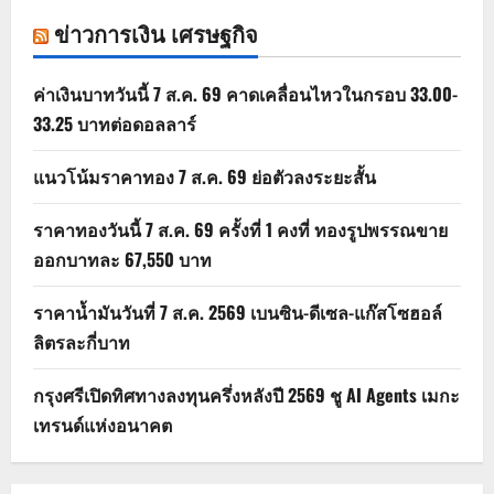
ข่าวการเงิน เศรษฐกิจ
ค่าเงินบาทวันนี้ 7 ส.ค. 69 คาดเคลื่อนไหวในกรอบ 33.00-
33.25 บาทต่อดอลลาร์
แนวโน้มราคาทอง 7 ส.ค. 69 ย่อตัวลงระยะสั้น
ราคาทองวันนี้ 7 ส.ค. 69 ครั้งที่ 1 คงที่ ทองรูปพรรณขาย
ออกบาทละ 67,550 บาท
ราคาน้ำมันวันที่ 7 ส.ค. 2569 เบนซิน-ดีเซล-แก๊สโซฮอล์
ลิตรละกี่บาท
กรุงศรีเปิดทิศทางลงทุนครึ่งหลังปี 2569 ชู AI Agents เมกะ
เทรนด์แห่งอนาคต