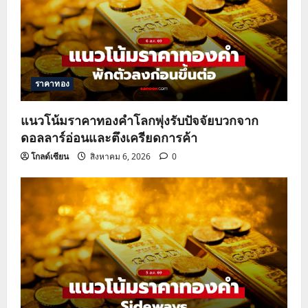
ราคาทอง
แนวโน้มราคาทองคำโลกพุ่งรับปัจจัยบวกจาก
ดอลลาร์อ่อนและตึงเครียดการค้า
โกลด์เซียน
สิงหาคม 6, 2026
0