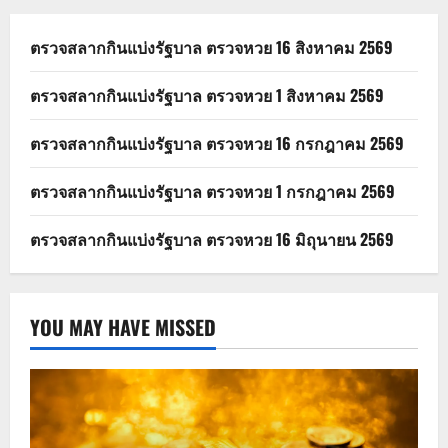
ตรวจสลากกินแบ่งรัฐบาล ตรวจหวย 16 สิงหาคม 2569
ตรวจสลากกินแบ่งรัฐบาล ตรวจหวย 1 สิงหาคม 2569
ตรวจสลากกินแบ่งรัฐบาล ตรวจหวย 16 กรกฎาคม 2569
ตรวจสลากกินแบ่งรัฐบาล ตรวจหวย 1 กรกฎาคม 2569
ตรวจสลากกินแบ่งรัฐบาล ตรวจหวย 16 มิถุนายน 2569
YOU MAY HAVE MISSED