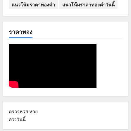
แนวโน้มราคาทองคำ
แนวโน้มราคาทองคำวันนี้
ราคาทอง
ตรวจหวย
หวย
ดวงวันนี้