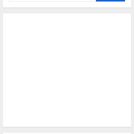
สำหรับ: