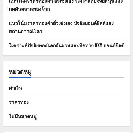
แนวโน้มราคาทองคำ ฮั่วเซ่งเฮง วิเคราะห์ปัจจัยหนุนและ
กดดันตลาดทองโลก
แนวโน้มราคาทองคำฮั่วเซ่งเฮง ปัจจัยบอนด์ยีลด์และ
สถานการณ์โลก
วิเคราะห์ปัจจัยทองโลกผันผวนและทิศทาง DXY บอนด์ยีลด์
หมวดหมู่
ค่าเงิน
ราคาทอง
ไม่มีหมวดหมู่