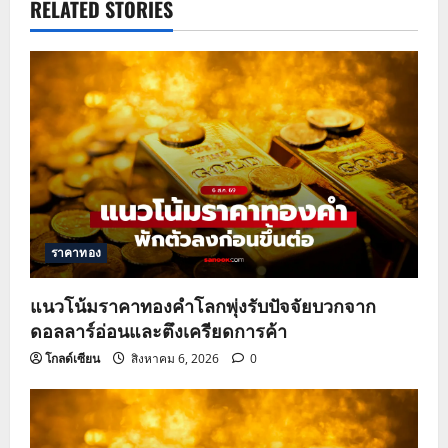
a
RELATED STORIES
v
i
g
a
t
ราคาทอง
i
o
แนวโน้มราคาทองคำโลกพุ่งรับปัจจัยบวกจาก
ดอลลาร์อ่อนและตึงเครียดการค้า
n
โกลด์เซียน
สิงหาคม 6, 2026
0