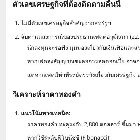
ตัวเลขเศรษฐกิจที่ต้องติดตามคืนนี้
ไม่มีตัวเลขเศรษฐกิจสำคัญจากสหรัฐฯ
จับตาแถลงการณ์ของประธานเฟดต่อวุฒิสภา (22.
นักลงทุนจะรอฟัง มุมมองเกี่ยวกับเงินเฟ้อและแ
หากเฟดส่งสัญญาณชะลอการลดดอกเบี้ย อาจ
แต่หากเฟดมีท่าทีระมัดระวังเกี่ยวกับเศรษฐกิจ
วิเคราะห์ราคาทองคำ
แนวโน้มทางเทคนิค:
ราคาทองคำ ทะลุระดับ 2,880 ดอลลาร์ ขึ้นมา 
หากใช้ระดับฟีโบนัชชี (Fibonacci)