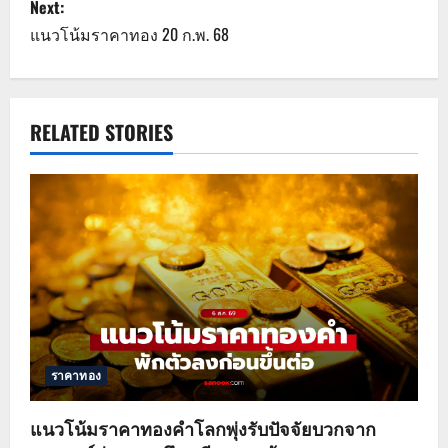
s
Next:
แนวโน้มราคาทอง 20 ก.พ. 68
t
n
a
RELATED STORIES
v
i
g
a
t
ราคาทอง
i
o
แนวโน้มราคาทองคำโลกพุ่งรับปัจจัยบวกจาก