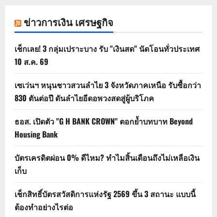
ข่าวการเงิน เศรษฐกิจ
เช็กเลย! 3 กลุ่มเปราะบาง รับ "เงินสด" นัดโอนทั่วประเทศ
10 ส.ค. 69
เซเว่นฯ หนุนชาวสวนลำไย 3 จังหวัดภาคเหนือ รับซื้อกว่า
830 ตันต่อปี ดันลำไยอีดอพวงสดสู่ผู้บริโภค
ธอส. เปิดตัว "G H BANK CROWN" ตอกย้ำบทบาท Beyond
Housing Bank
บัตรเครดิตผ่อน 0% ดีไหม? ทำไมสิ้นเดือนถึงไม่เหลือเงิน
เก็บ
เช็กสิทธิ์บัตรสวัสดิการแห่งรัฐ 2569 ขึ้น 3 สถานะ แบบนี้
ต้องทำอย่างไรต่อ