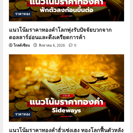
t
ราคาทอง
i
o
แนวโน้มราคาทองคำโลกพุ่งรับปัจจัยบวกจาก
ดอลลาร์อ่อนและตึงเครียดการค้า
n
โกลด์เซียน
สิงหาคม 6, 2026
0
ราคาทอง
แนวโน้มราคาทองคำฮั่วเซ่งเฮง ทองโลกฟื้นตัวหลัง