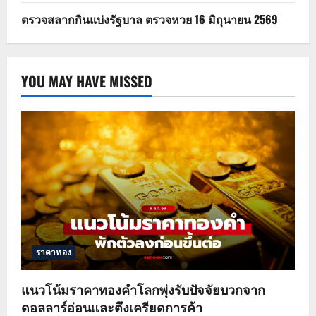
ตรวจสลากกินแบ่งรัฐบาล ตรวจหวย 16 มิถุนายน 2569
YOU MAY HAVE MISSED
ราคาทอง
แนวโน้มราคาทองคำโลกพุ่งรับปัจจัยบวกจาก
ดอลลาร์อ่อนและตึงเครียดการค้า