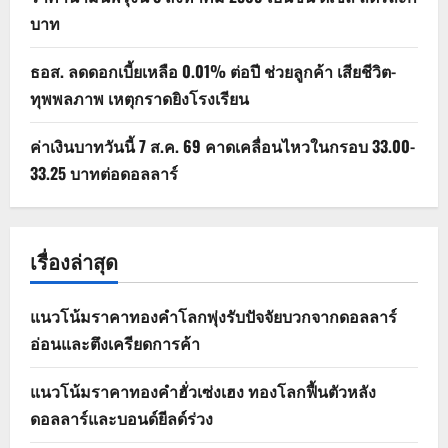
บาท
ธอส. ลดดอกเบี้ยเหลือ 0.01% ต่อปี ช่วยลูกค้า เสียชีวิต-
ทุพพลภาพ เหตุกราดยิงโรงเรียน
ค่าเงินบาทวันนี้ 7 ส.ค. 69 คาดเคลื่อนไหวในกรอบ 33.00-
33.25 บาทต่อดอลลาร์
เรื่องล่าสุด
แนวโน้มราคาทองคำโลกพุ่งรับปัจจัยบวกจากดอลลาร์
อ่อนและตึงเครียดการค้า
แนวโน้มราคาทองคำฮั่วเซ่งเฮง ทองโลกฟื้นตัวหลัง
ดอลลาร์และบอนด์ยีลด์ร่วง