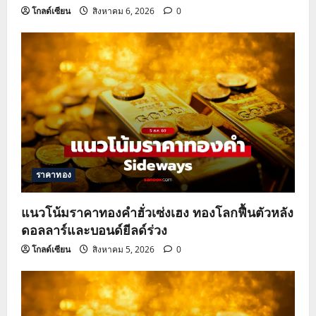
โกลด์เซียน
สิงหาคม 6, 2026
0
ราคาทอง
แนวโน้มราคาทองคำฮั่วเซ่งเฮง ทองโลกฟื้นตัวหลัง
ดอลลาร์และบอนด์ยีลด์ร่วง
โกลด์เซียน
สิงหาคม 5, 2026
0