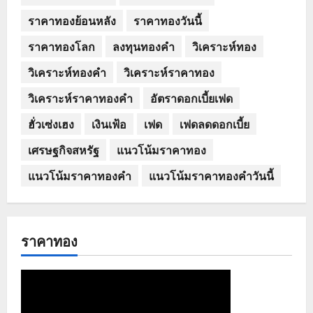
ราคาทองย้อนหลัง
ราคาทองวันนี้
ราคาทองโลก
ลงทุนทองคำ
วิเคราะห์ทอง
วิเคราะห์ทองคำ
วิเคราะห์ราคาทอง
วิเคราะห์ราคาทองคำ
อัตราดอกเบี้ยเฟด
ฮั่วเซ่งเฮง
เงินเฟ้อ
เฟด
เฟดลดดอกเบี้ย
เศรษฐกิจสหรัฐ
แนวโน้มราคาทอง
แนวโน้มราคาทองคำ
แนวโน้มราคาทองคำวันนี้
ราคาทอง