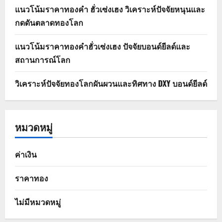
แนวโน้มราคาทองคำ ฮั่วเซ่งเฮง วิเคราะห์ปัจจัยหนุนและ
กดดันตลาดทองโลก
แนวโน้มราคาทองคำฮั่วเซ่งเฮง ปัจจัยบอนด์ยีลด์และ
สถานการณ์โลก
วิเคราะห์ปัจจัยทองโลกผันผวนและทิศทาง DXY บอนด์ยีลด์
หมวดหมู่
ค่าเงิน
ราคาทอง
ไม่มีหมวดหมู่