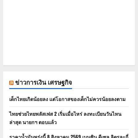
ข่าวการเงิน เศรษฐกิจ
เด็กไทยเกิดน้อยลง แต่โอกาสของเด็กไม่ควรน้อยลงตาม
ไทยช่วยไทยพลัสเฟส 2 เริ่มเมื่อไหร่ ลงทะเบียนวันไหน
ล่าสุด นายกฯ ตอบแล้ว
ราคาน้ำมันพรุ่งนี้ 8 สิงหาคม 2569 เบนซิน ดีเซล ลิตรละกี่