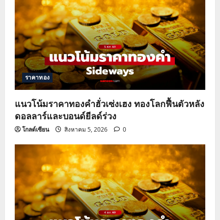
ราคาทอง
แนวโน้มราคาทองคำฮั่วเซ่งเฮง ทองโลกฟื้นตัวหลัง
ดอลลาร์และบอนด์ยีลด์ร่วง
โกลด์เซียน
สิงหาคม 5, 2026
0