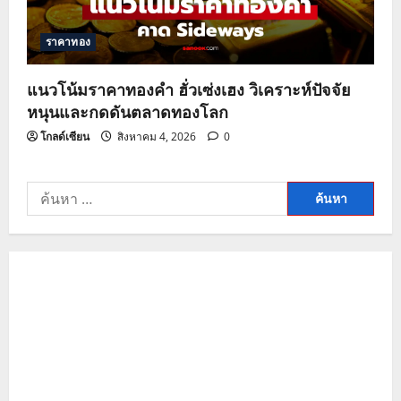
ราคาทอง
แนวโน้มราคาทองคำ ฮั่วเซ่งเฮง วิเคราะห์ปัจจัย
หนุนและกดดันตลาดทองโลก
โกลด์เซียน
สิงหาคม 4, 2026
0
ค้นหา
สำหรับ: