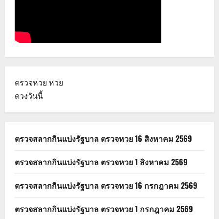
ตรวจหวย
หวย
ดวงวันนี้
ตรวจสลากกินแบ่งรัฐบาล ตรวจหวย 16 สิงหาคม 2569
ตรวจสลากกินแบ่งรัฐบาล ตรวจหวย 1 สิงหาคม 2569
ตรวจสลากกินแบ่งรัฐบาล ตรวจหวย 16 กรกฎาคม 2569
ตรวจสลากกินแบ่งรัฐบาล ตรวจหวย 1 กรกฎาคม 2569