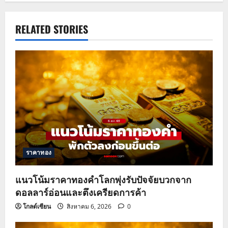
n
a
RELATED STORIES
v
i
g
a
t
ราคาทอง
i
o
แนวโน้มราคาทองคำโลกพุ่งรับปัจจัยบวกจาก
ดอลลาร์อ่อนและตึงเครียดการค้า
n
โกลด์เซียน
สิงหาคม 6, 2026
0