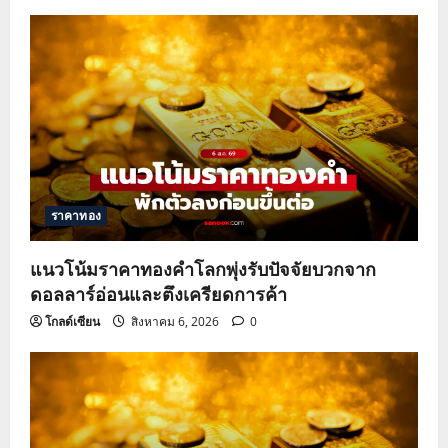
v
i
g
a
t
ราคาทอง
i
o
แนวโน้มราคาทองคำโลกพุ่งรับปัจจัยบวกจาก
ดอลลาร์อ่อนและตึงเครียดการค้า
n
โกลด์เซียน
สิงหาคม 6, 2026
0