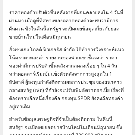
ราคาทองคำปรับตัวขึ้นหลังจากที่ผ่อนคลายลงใน 4 วันที่
ผ่านมา เมื่อดูที่ทิศทางของตลาดทองคำจะพบว่ามีการ
ผันผวน ซึ่งในคืนนี้สหรัฐฯ จะเปิดเผยข้อมูลเกี่ยวกับยอด
ขายบ้านใหม่ในเดือนมิถุนายน
ฮั่วเซ่งเฮง โกลด์ ฟิวเจอร์ส จำกัด ได้ทำการวิเคราะห์แนว
โน้มราคาทองคำ รายงานของพวกเขาชี้แจงว่า ราคา
ทองคำมีการปรับตัวขึ้นหลังจากลดลงเรื่อย ๆ ใน 4 วัน
ทว่าดอลลาร์เริ่มเข้มแข็งตัวหลังจากการสูงสุดใน 1
สัปดาห์ ผู้ลงทุนกำลังติดตามผลการประชุมของธนาคาร
กลางสหรัฐ (เฟด) ที่กำลังจะปรับเพิ่มอัตราดอกเบี้ย เรื่องที่
ต้องทราบอีกหนึ่งเรื่องคือ กองทุน SPDR ยังคงถือทองคำ
อยู่เท่าเดิม
สำหรับข้อมูลเศรษฐกิจที่จำเป็นต้องติดตาม ในคืนนี้
สหรัฐฯ จะเปิดเผยยอดขายบ้านใหม่ในเดือนมิถุนายน ซึ่ง