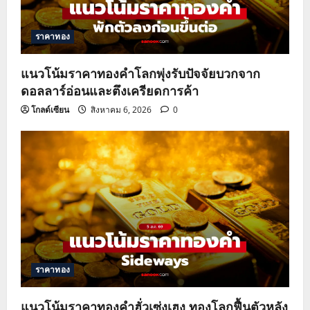
t
ราคาทอง
i
o
แนวโน้มราคาทองคำโลกพุ่งรับปัจจัยบวกจาก
ดอลลาร์อ่อนและตึงเครียดการค้า
n
โกลด์เซียน
สิงหาคม 6, 2026
0
ราคาทอง
แนวโน้มราคาทองคำฮั่วเซ่งเฮง ทองโลกฟื้นตัวหลัง