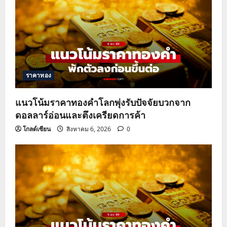
g
a
t
ราคาทอง
i
o
แนวโน้มราคาทองคำโลกพุ่งรับปัจจัยบวกจาก
ดอลลาร์อ่อนและตึงเครียดการค้า
n
โกลด์เซียน
สิงหาคม 6, 2026
0