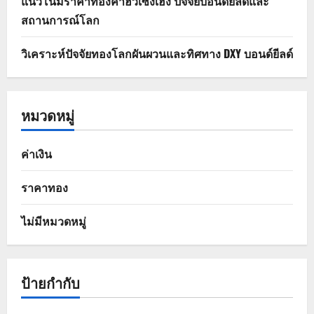
แนวโน้มราคาทองคำฮั่วเซ่งเฮง ปัจจัยบอนด์ยีลด์และ
สถานการณ์โลก
วิเคราะห์ปัจจัยทองโลกผันผวนและทิศทาง DXY บอนด์ยีลด์
หมวดหมู่
ค่าเงิน
ราคาทอง
ไม่มีหมวดหมู่
ป้ายกำกับ