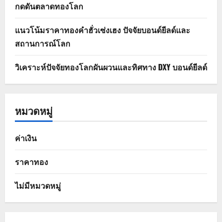
กดดันตลาดทองโลก
แนวโน้มราคาทองคำฮั่วเซ่งเฮง ปัจจัยบอนด์ยีลด์และ
สถานการณ์โลก
วิเคราะห์ปัจจัยทองโลกผันผวนและทิศทาง DXY บอนด์ยีลด์
หมวดหมู่
ค่าเงิน
ราคาทอง
ไม่มีหมวดหมู่