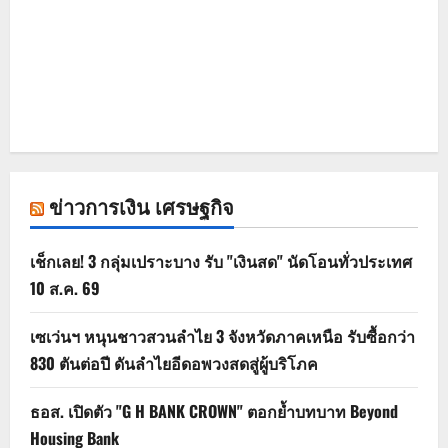
ข่าวการเงิน เศรษฐกิจ
เช็กเลย! 3 กลุ่มเปราะบาง รับ "เงินสด" นัดโอนทั่วประเทศ
10 ส.ค. 69
เซเว่นฯ หนุนชาวสวนลำไย 3 จังหวัดภาคเหนือ รับซื้อกว่า
830 ตันต่อปี ดันลำไยอีดอพวงสดสู่ผู้บริโภค
ธอส. เปิดตัว "G H BANK CROWN" ตอกย้ำบทบาท Beyond
Housing Bank