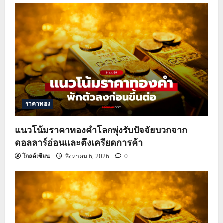
v
i
g
a
t
ราคาทอง
i
o
แนวโน้มราคาทองคำโลกพุ่งรับปัจจัยบวกจาก
ดอลลาร์อ่อนและตึงเครียดการค้า
n
โกลด์เซียน
สิงหาคม 6, 2026
0