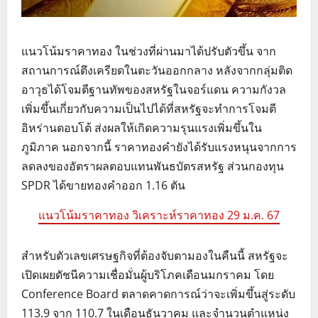
แนวโน้มราคาทอง ในช่วงที่ผ่านมาได้ปรับตัวขึ้น จาก
สถานการณ์ตึงเครียดในตะวันออกกลาง หลังจากกลุ่มติด
อาวุธได้โจมตีฐานทัพของสหรัฐในจอร์แดน ความกังวล
เพิ่มขึ้นเกี่ยวกับความเป็นไปได้ที่สหรัฐจะทำการโจมตี
อิหร่านตอบโต้ ส่งผลให้เกิดความรุนแรงเพิ่มขึ้นใน
ภูมิภาค นอกจากนี้ ราคาทองคำยังได้รับแรงหนุนจากการ
ลดลงของอัตราผลตอบแทนพันธบัตรสหรัฐ ส่วนกองทุน
SPDR ได้ขายทองคำออก 1.16 ตัน
แนวโน้มราคาทอง วิเคราะห์ราคาทอง 29 ม.ค. 67
สำหรับตัวเลขเศรษฐกิจที่ต้องจับตามองในคืนนี้ สหรัฐจะ
เปิดเผยดัชนีความเชื่อมั่นผู้บริโภคเดือนมกราคม โดย
Conference Board ตลาดคาดการณ์ว่าจะเพิ่มขึ้นสู่ระดับ
113.9 จาก 110.7 ในเดือนธันวาคม และจำนวนตำแหน่ง