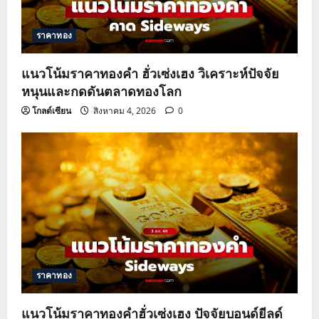
ราคาทอง
แนวโน้มราคาทองคำ ฮั่วเซ่งเฮง วิเคราะห์ปัจจัย
หนุนและกดดันตลาดทองโลก
โกลด์เซียน
สิงหาคม 4, 2026
0
ราคาทอง
แนวโน้มราคาทองคำฮั่วเซ่งเฮง ปัจจัยบอนด์ยีลด์