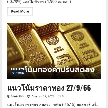
(-0.79%) และปิดที่ราคา 1,900 ดอลลาร์
Read
Read More
more
about
แนว
โน้ม
ราคา
ทอง
28/9/66
ราคาทอง
แนวโน้มราคาทอง 27/9/66
โกลด์เซียน
กันยายน 27, 2023
0
แนวโน้มราคาทอง ลดลงจากเดิม (-15.15) ดอลลาร์ หรือ