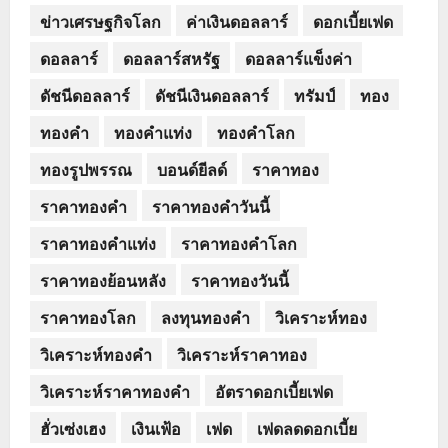
ข่าวเศรษฐกิจโลก
ค่าเงินดอลลาร์
ดอกเบี้ยเฟด
ดอลลาร์
ดอลลาร์สหรัฐ
ดอลลาร์แข็งค่า
ดัชนีดอลลาร์
ดัชนีเงินดอลลาร์
ทรัมป์
ทอง
ทองคำ
ทองคำแท่ง
ทองคำโลก
ทองรูปพรรณ
บอนด์ยีลด์
ราคาทอง
ราคาทองคำ
ราคาทองคำวันนี้
ราคาทองคำแท่ง
ราคาทองคำโลก
ราคาทองย้อนหลัง
ราคาทองวันนี้
ราคาทองโลก
ลงทุนทองคำ
วิเคราะห์ทอง
วิเคราะห์ทองคำ
วิเคราะห์ราคาทอง
วิเคราะห์ราคาทองคำ
อัตราดอกเบี้ยเฟด
ฮั่วเซ่งเฮง
เงินเฟ้อ
เฟด
เฟดลดดอกเบี้ย