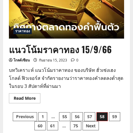
ราคาทอง
แนวโน้มราคาทอง 15/9/66
โกลด์เซียน
กันยายน 15, 2023
0
บทวิเคราะห์ แนวโน้มราคาทอง ของบริษัท ฮั่วเซ่งเฮง
โกลด์ ฟิวเจอร์ส จำกัดรายงานว่าราคาทองคำลดลงต่ำสุด
ในรอบ 3 สัปดาห์ที่ผ่านมา
Read
Read More
more
about
แนว
Posts
โน้ม
Previous
1
…
55
56
57
58
59
ราคา
ทอง
60
61
…
75
Next
pagination
15/9/66