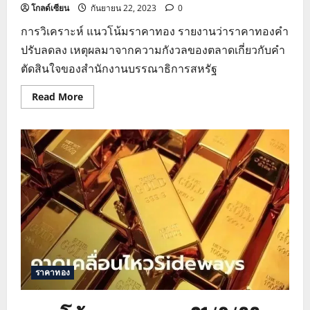
โกลด์เซียน
กันยายน 22, 2023
0
การวิเคราะห์ แนวโน้มราคาทอง รายงานว่าราคาทองคำ
ปรับลดลง เหตุผลมาจากความกังวลของตลาดเกี่ยวกับคำ
ตัดสินใจของสำนักงานบรรณาธิการสหรัฐ
Read
Read More
more
about
แนว
โน้ม
ราคา
ทอง
22/9/66
ราคาทอง