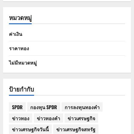
หมวดหมู่
ค่าเงิน
ราคาทอง
ไม่มีหมวดหมู่
ป้ายกำกับ
SPDR
กองทุน SPDR
การลงทุนทองคำ
ข่าวทอง
ข่าวทองคำ
ข่าวเศรษฐกิจ
ข่าวเศรษฐกิจวันนี้
ข่าวเศรษฐกิจสหรัฐ