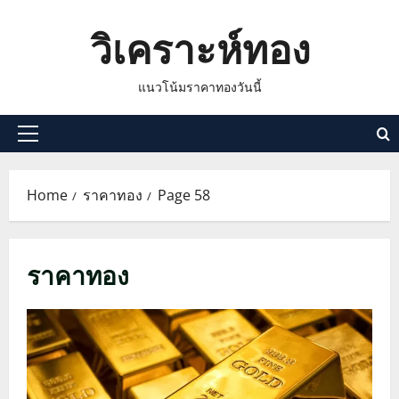
Skip
วิเคราะห์ทอง
to
content
แนวโน้มราคาทองวันนี้
Primary
Menu
Home
ราคาทอง
Page 58
ราคาทอง