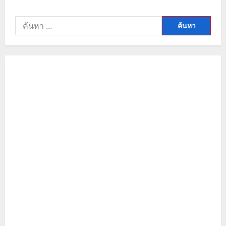
ค้นหา
สำหรับ: