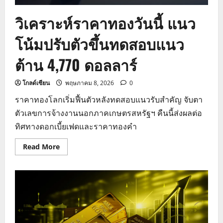
วิเคราะห์ราคาทองวันนี้ แนว
โน้มปรับตัวขึ้นทดสอบแนว
ต้าน 4,770 ดอลลาร์
โกลด์เซียน
พฤษภาคม 8, 2026
0
ราคาทองโลกเริ่มฟื้นตัวหลังทดสอบแนวรับสำคัญ จับตา
ตัวเลขการจ้างงานนอกภาคเกษตรสหรัฐฯ คืนนี้ส่งผลต่อ
ทิศทางดอกเบี้ยเฟดและราคาทองคำ
Read
Read More
more
about
วิเคราะห์
ราคา
ทอง
วัน
นี้
แนว
โน้ม
ปรับ
ตัว