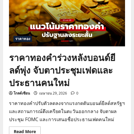
ดอลลาร์
แข็ง
ค่า
จับตา
ผล
ประชุม
ECB
และ
ตัวเลข
ราคาทอง
GDP
สหรัฐฯ
ราคาทองคำร่วงหลังบอนด์ยี
ลด์พุ่ง จับตาประชุมเฟดและ
ประธานคนใหม่
โกลด์เซียน
เมษายน 29, 2026
0
ราคาทองคำปรับตัวลดลงจากแรงกดดันบอนด์ยีลด์สหรัฐฯ
และสถานการณ์ตึงเครียดในตะวันออกกลาง จับตาผล
ประชุม FOMC และการเสนอชื่อประธานเฟดคนใหม่
Read
Read More