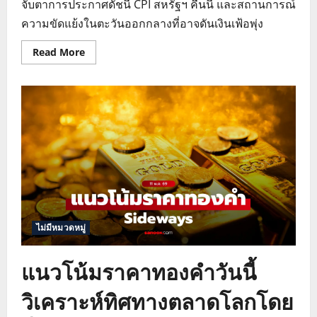
จับตาการประกาศดัชนี CPI สหรัฐฯ คืนนี้ และสถานการณ์
ความขัดแย้งในตะวันออกกลางที่อาจดันเงินเฟ้อพุ่ง
Read
Read More
more
about
วิเคราะห์
ราคา
ทองคำ
วัน
นี้
ลุ้น
ดัชนี
CPI
สหรัฐฯ
ท่ามกลาง
ความ
ตึงเครียด
อิหร่าน
ไม่มีหมวดหมู่
แนวโน้มราคาทองคำวันนี้
วิเคราะห์ทิศทางตลาดโลกโดย