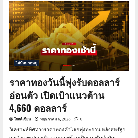
ราคา
ทองคำ
วัน
นี้
แนว
โน้ม
ปรับ
ตัว
ขึ้น
ทดสอบ
4,730
ดอลลาร์
ไม่มีหมวดหมู่
ราคาทองวันนี้พุ่งรับดอลลาร์
อ่อนตัว เปิดเป้าแนวต้าน
4,660 ดอลลาร์
โกลด์เซียน
พฤษภาคม 6, 2026
0
วิเคราะห์ทิศทางราคาทองคำโลกพุ่งทะยาน หลังสหรัฐฯ
เผยตัวเลขเศรษฐกิจอ่อนแอ พร้อมเปิดแนวรับสำคัญ