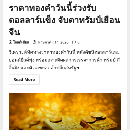
ราคาทองคำวันนี้ร่วงรับ
ดอลลาร์แข็ง จับตาทรัมป์เยือน
จีน
โกลด์เซียน
พฤษภาคม 14, 2026
0
วิเคราะห์ทิศทางราคาทองคำวันนี้ หลังดัชนีดอลลาร์และ
บอนด์ยีลด์พุ่ง พร้อมเกาะติดผลการเจรจาการค้า ทรัมป์-สี
จิ้นผิง และตัวเลขยอดค้าปลีกสหรัฐฯ
Read
Read More
more
about
ราคา
ทองคำ
วัน
นี้
ร่วง
รับ
ดอลลาร์
แข็ง
จับ
ตา