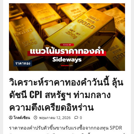
วิเคราะห์
ราคา
ทองคำ
วัน
นี้
แนว
โน้ม
ทอง
โลก
ปรับ
ฐาน
รับ
เงินเฟ้อ
พุ่ง
ราคาทอง
วิเคราะห์ราคาทองคำวันนี้ ลุ้น
ดัชนี CPI สหรัฐฯ ท่ามกลาง
ความตึงเครียดอิหร่าน
โกลด์เซียน
พฤษภาคม 12, 2026
0
ราคาทองคำปรับตัวขึ้นขานรับแรงซื้อจากกองทุน SPDR