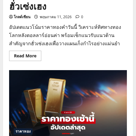
ฮั่วเซ่งเฮง
โกลด์เซียน
พฤษภาคม 11, 2026
0
อัปเดตแนวโน้มราคาทองคำวันนี้ วิเคราะห์ทิศทางทอง
โลกหลังดอลลาร์อ่อนค่า พร้อมเช็กแนวรับแนวต้าน
สำคัญจากฮั่วเซ่งเฮงเพื่อวางแผนเก็งกำไรอย่างแม่นยำ
Read
Read More
more
about
แนว
โน้ม
ราคา
ทองคำ
วัน
นี้
วิเคราะห์
ทิศทาง
ตลาด
โลก
โดย
ฮั่ว
เซ่ง
เฮง
ราคาทอง