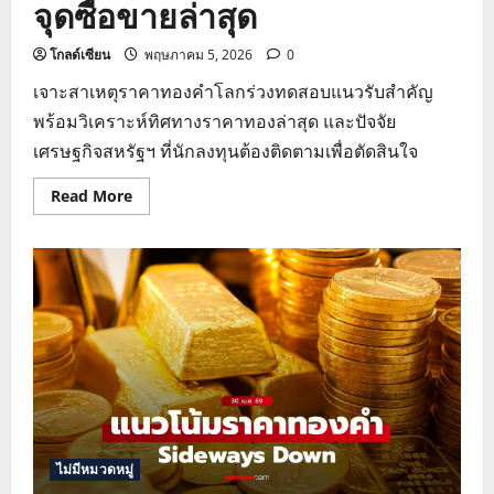
จุดซื้อขายล่าสุด
โกลด์เซียน
พฤษภาคม 5, 2026
0
เจาะสาเหตุราคาทองคำโลกร่วงทดสอบแนวรับสำคัญ
พร้อมวิเคราะห์ทิศทางราคาทองล่าสุด และปัจจัย
เศรษฐกิจสหรัฐฯ ที่นักลงทุนต้องติดตามเพื่อตัดสินใจ
Read
Read More
more
about
ราคา
ทอง
วัน
นี้
ร่วง
หนัก
วิเคราะห์
แนว
โน้ม
ทอง
โลก
และ
จุด
ซื้อ
ขาย
ไม่มีหมวดหมู่
ล่าสุด