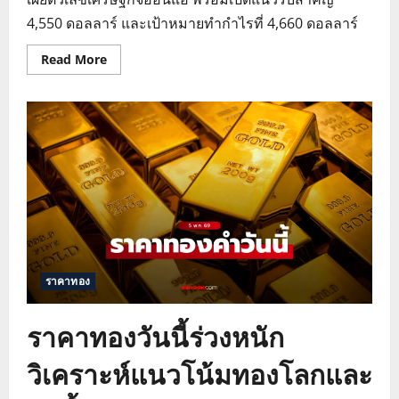
4,550 ดอลลาร์ และเป้าหมายทำกำไรที่ 4,660 ดอลลาร์
Read
Read More
more
about
ราคา
ทอง
วัน
นี้
พุ่ง
รับ
ดอลลาร์
อ่อน
ตัว
เปิด
เป้า
แนว
ต้าน
4,660
ดอลลาร์
ราคาทอง
ราคาทองวันนี้ร่วงหนัก
วิเคราะห์แนวโน้มทองโลกและ