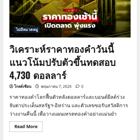
ขึ้น
ทดสอบ
แนว
ต้าน
4,770
ดอลลาร์
ไม่มีหมวดหมู่
วิเคราะห์ราคาทองคำวันนี้
แนวโน้มปรับตัวขึ้นทดสอบ
4,730 ดอลลาร์
โกลด์เซียน
พฤษภาคม 7, 2026
0
ราคาทองคำโลกฟื้นตัวหลังดอลลาร์และบอนด์ยีลด์ร่วง
จับตาประเด็นสหรัฐฯ-อิหร่าน และตัวเลขขอรับสวัสดิการ
ว่างงานคืนนี้ เพื่อวางแผนเทรดทองคำอย่างแม่นยำ
Read
Read More
more
about
วิเคราะห์