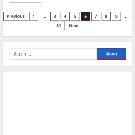
more
about
ราคา
Posts
ทองคำ
Previous
1
…
3
4
5
6
7
8
9
…
ร่วง
หลัง
81
Next
pagination
บอนด์
ยี
ลด์
พุ่ง
จับตา
ประชุม
ค้นหา
เฟด
และ
สำหรับ:
ประธาน
คน
ใหม่