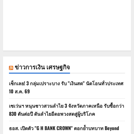
ข่าวการเงิน เศรษฐกิจ
เช็กเลย! 3 กลุ่มเปราะบาง รับ "เงินสด" นัดโอนทั่วประเทศ
10 ส.ค. 69
เซเว่นฯ หนุนชาวสวนลำไย 3 จังหวัดภาคเหนือ รับซื้อกว่า
830 ตันต่อปี ดันลำไยอีดอพวงสดสู่ผู้บริโภค
ธอส. เปิดตัว "G H BANK CROWN" ตอกย้ำบทบาท Beyond