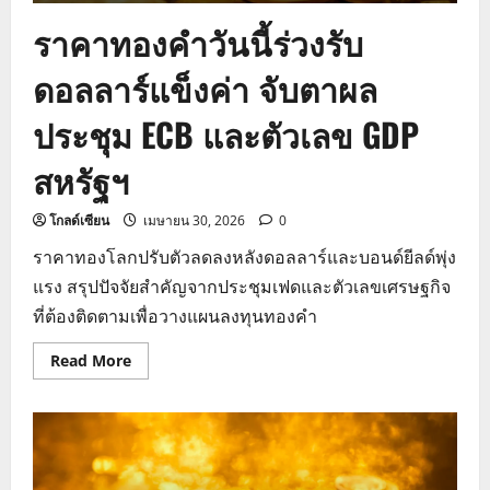
ราคาทองคำวันนี้ร่วงรับ
ดอลลาร์แข็งค่า จับตาผล
ประชุม ECB และตัวเลข GDP
สหรัฐฯ
โกลด์เซียน
เมษายน 30, 2026
0
ราคาทองโลกปรับตัวลดลงหลังดอลลาร์และบอนด์ยีลด์พุ่ง
แรง สรุปปัจจัยสำคัญจากประชุมเฟดและตัวเลขเศรษฐกิจ
ที่ต้องติดตามเพื่อวางแผนลงทุนทองคำ
Read
Read More
more
about
ราคา
ทองคำ
วัน
นี้
ร่วง
รับ