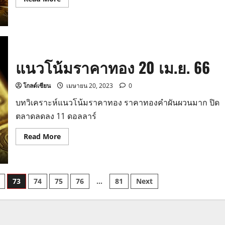
more
about
แนว
โน้ม
ราคา
ทอง
24
เม.ย.
แนวโน้มราคาทอง 20 เม.ย. 66
66
โกลด์เซียน
เมษายน 20, 2023
0
บทวิเคราะห์แนวโน้มราคาทอง ราคาทองคำผันผวนมาก ปิด
ตลาดลดลง 11 ดอลลาร์
Read
Read More
more
about
แนว
โน้ม
ราคา
ทอง
73
74
75
76
…
81
Next
20
เม.ย.
66