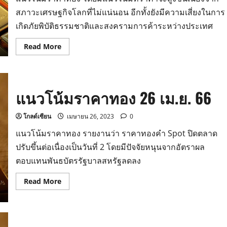
สภาวะเศรษฐกิจโลกที่ไม่แน่นอน อีกทั้งยังมีความเสี่ยงในการ
เกิดภัยพิบัติธรรมชาติและสงครามการค้าระหว่างประเทศ
Read
Read More
more
about
แนว
โน้ม
ราคา
ทอง
แนวโน้มราคาทอง 26 เม.ย. 66
27
เมษายน
2566
โกลด์เซียน
เมษายน 26, 2023
0
แนวโน้มราคาทอง รายงานว่า ราคาทองคำ Spot ปิดตลาด
ปรับขึ้นต่อเนื่องเป็นวันที่ 2 โดยมีปัจจัยหนุนจากอัตราผล
ตอบแทนพันธบัตรรัฐบาลสหรัฐลดลง
Read
Read More
more
about
แนว
โน้ม
ราคา
ทอง