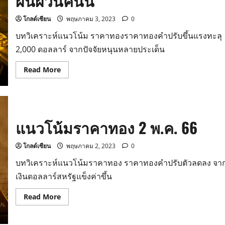
ผันผวนคืนนี้
โกลด์เซียน
พฤษภาคม 3, 2023
0
บทวิเคราะห์แนวโน้ม ราคาทองราคาทองคำปรับขึ้นแรงทะลุ
2,000 ดอลลาร์ จากปัจจัยหนุนหลายประเด็น
Read
Read More
more
about
แนว
โน้ม
ราคา
ทอง
3
แนวโน้มราคาทอง 2 พ.ค. 66
เม.ย.
66
ผันผวน
คืน
โกลด์เซียน
พฤษภาคม 2, 2023
0
นี้
บทวิเคราะห์แนวโน้มราคาทอง ราคาทองคำปรับตัวลดลง จา
เงินดอลลาร์สหรัฐแข็งค่าขึ้น
Read
Read More
more
about
แนว
โน้ม