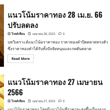
ราคา
ทอง
2
แนวโน้มราคาทอง 28 เม.ย. 66
พ.ค.
66
ปรับลดลง
โกลด์เซียน
เมษายน 28, 2023
0
บทวิเคราะห์แนวโน้มราคาทอง ราคาทองคำปิดตลาดทรงตัว
ซึ่งราคาทองคำได้รับทั้งปัจจัยหนุนและกดดันตลาด
Read
Read More
more
about
แนว
โน้ม
ราคา
แนวโน้มราคาทอง 27 เมษายน
ทอง
28
เม.ย.
2566
66
ปรับ
ลดลง
โกลด์เซียน
เมษายน 27, 2023
0
แนวโน้มราคาทอง โดยมีแนวโน้มที่ราคาจะสูงขึ้นเนื่องจาก