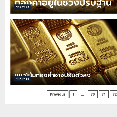
ราคาทอง
ราคาทอง
Posts
Previous
1
…
70
71
72
pagination