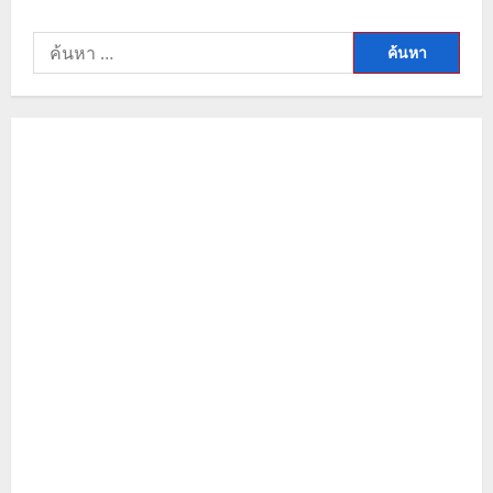
วิเคราะห์
แนว
โน้ม
ค้นหา
ราคา
ทองคำ
สำหรับ:
วัน
นี้
สรุป
ทิศทาง
ทอง
โลก
หลัง
ราคา
น้ำมัน
ดิ่ง