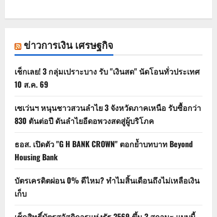
ข่าวการเงิน เศรษฐกิจ
เช็กเลย! 3 กลุ่มเปราะบาง รับ "เงินสด" นัดโอนทั่วประเทศ
10 ส.ค. 69
เซเว่นฯ หนุนชาวสวนลำไย 3 จังหวัดภาคเหนือ รับซื้อกว่า
830 ตันต่อปี ดันลำไยอีดอพวงสดสู่ผู้บริโภค
ธอส. เปิดตัว "G H BANK CROWN" ตอกย้ำบทบาท Beyond
Housing Bank
บัตรเครดิตผ่อน 0% ดีไหม? ทำไมสิ้นเดือนถึงไม่เหลือเงิน
เก็บ
เช็กสิทธิ์บัตรสวัสดิการแห่งรัฐ 2569 ขึ้น 3 สถานะ แบบนี้