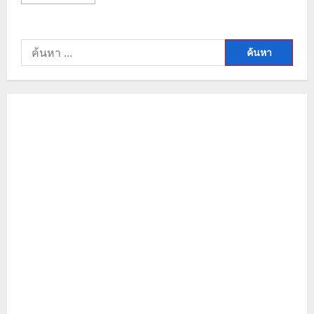
more
about
วิเคราะห์
ราคา
ทองคำ
ค้นหา
วัน
นี้
สำหรับ:
แนว
โน้ม
ทอง
โลก
ปรับ
ฐาน
รับ
เงินเฟ้อ
พุ่ง