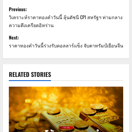
P
Previous:
o
วิเคราะห์ราคาทองคำวันนี้ ลุ้นดัชนี CPI สหรัฐฯ ท่ามกลาง
ความตึงเครียดอิหร่าน
s
Next:
t
ราคาทองคำวันนี้ร่วงรับดอลลาร์แข็ง จับตาทรัมป์เยือนจีน
n
a
RELATED STORIES
v
i
g
a
t