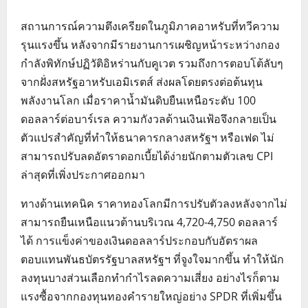
สถานการณ์ความตึงเครียดในภูมิภาคอาหรับที่ทวีความ
รุนแรงขึ้น หลังจากมีรายงานการเผชิญหน้าระหว่างกอง
กำลังพิทักษ์ปฏิวัติอิหร่านกับคูเวต รวมถึงการตอบโต้ลับๆ
จากฝั่งสหรัฐอาหรับเอมิเรตส์ ส่งผลโดยตรงต่อต้นทุน
พลังงานโลก เมื่อราคาน้ำมันดิบยืนเหนือระดับ 100
ดอลลาร์ต่อบาร์เรล ความกังวลด้านเงินเฟ้อจึงกลายเป็น
ตัวแปรสำคัญที่ทำให้ธนาคารกลางสหรัฐฯ หรือเฟด ไม่
สามารถปรับลดอัตราดอกเบี้ยได้ง่ายนักตามตัวเลข CPI
ล่าสุดที่เพิ่งประกาศออกมา
ทางด้านเทคนิค ราคาทองโลกมีการปรับตัวลงหลังจากไม่
สามารถยืนเหนือแนวต้านบริเวณ 4,720-4,750 ดอลลาร์
ได้ การแข็งค่าของเงินดอลลาร์ประกอบกับอัตราผล
ตอบแทนพันธบัตรรัฐบาลสหรัฐฯ ที่จูงใจมากขึ้น ทำให้นัก
ลงทุนบางส่วนเลือกทำกำไรลดความเสี่ยง อย่างไรก็ตาม
แรงซื้อจากกองทุนทองคำรายใหญ่อย่าง SPDR ที่เพิ่มขึ้น