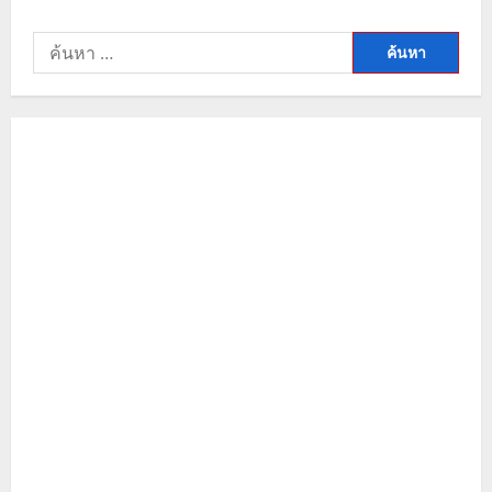
ทิศทาง
ราคา
ทองคำ
ค้นหา
โลก
ดิ่ง
สำหรับ:
ต่อ
เนื่อง
เผย
จุด
ตัดใจ
และ
แนว
รับ
สำคัญ