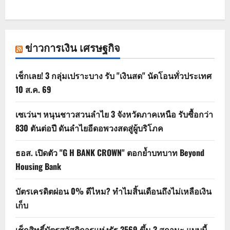
ข่าวการเงิน เศรษฐกิจ
เช็กเลย! 3 กลุ่มเปราะบาง รับ "เงินสด" นัดโอนทั่วประเทศ
10 ส.ค. 69
เซเว่นฯ หนุนชาวสวนลำไย 3 จังหวัดภาคเหนือ รับซื้อกว่า
830 ตันต่อปี ดันลำไยอีดอพวงสดสู่ผู้บริโภค
ธอส. เปิดตัว "G H BANK CROWN" ตอกย้ำบทบาท Beyond
Housing Bank
บัตรเครดิตผ่อน 0% ดีไหม? ทำไมสิ้นเดือนถึงไม่เหลือเงิน
เก็บ
เช็กสิทธิ์บัตรสวัสดิการแห่งรัฐ 2569 ขึ้น 3 สถานะ แบบนี้