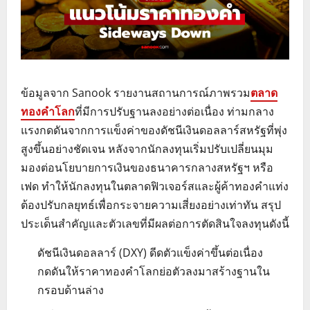
ข้อมูลจาก Sanook รายงานสถานการณ์ภาพรวม
ตลาด
ทองคำโลก
ที่มีการปรับฐานลงอย่างต่อเนื่อง ท่ามกลาง
แรงกดดันจากการแข็งค่าของดัชนีเงินดอลลาร์สหรัฐที่พุ่ง
สูงขึ้นอย่างชัดเจน หลังจากนักลงทุนเริ่มปรับเปลี่ยนมุม
มองต่อนโยบายการเงินของธนาคารกลางสหรัฐฯ หรือ
เฟด ทำให้นักลงทุนในตลาดฟิวเจอร์สและผู้ค้าทองคำแท่ง
ต้องปรับกลยุทธ์เพื่อกระจายความเสี่ยงอย่างเท่าทัน สรุป
ประเด็นสำคัญและตัวเลขที่มีผลต่อการตัดสินใจลงทุนดังนี้
ดัชนีเงินดอลลาร์ (DXY) ดีดตัวแข็งค่าขึ้นต่อเนื่อง
กดดันให้ราคาทองคำโลกย่อตัวลงมาสร้างฐานใน
กรอบด้านล่าง