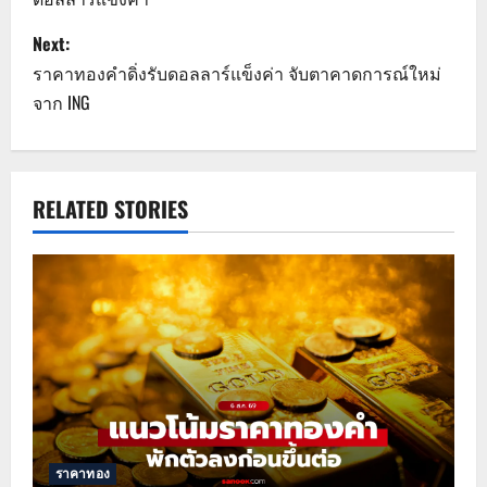
s
Next:
t
ราคาทองคำดิ่งรับดอลลาร์แข็งค่า จับตาคาดการณ์ใหม่
n
จาก ING
a
v
RELATED STORIES
i
g
a
t
i
o
ราคาทอง