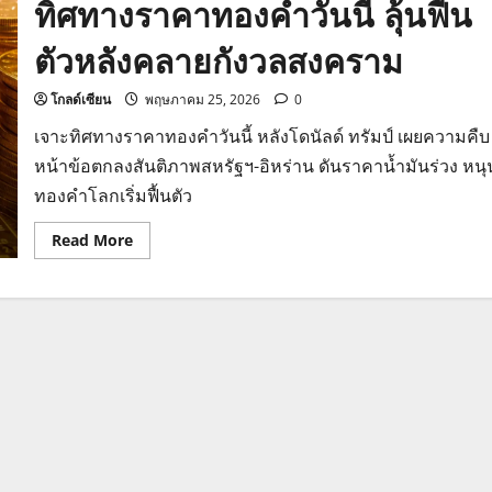
ทิศทางราคาทองคำวันนี้ ลุ้นฟื้น
ตัวหลังคลายกังวลสงคราม
โกลด์เซียน
พฤษภาคม 25, 2026
0
เจาะทิศทางราคาทองคำวันนี้ หลังโดนัลด์ ทรัมป์ เผยความคืบ
หน้าข้อตกลงสันติภาพสหรัฐฯ-อิหร่าน ดันราคาน้ำมันร่วง หนุ
ทองคำโลกเริ่มฟื้นตัว
Read
Read More
more
about
ทิศทาง
ราคา
ทองคำ
วัน
นี้
ลุ้น
ฟื้น
ตัว
หลังค
ลาย
กังวล
สงคราม