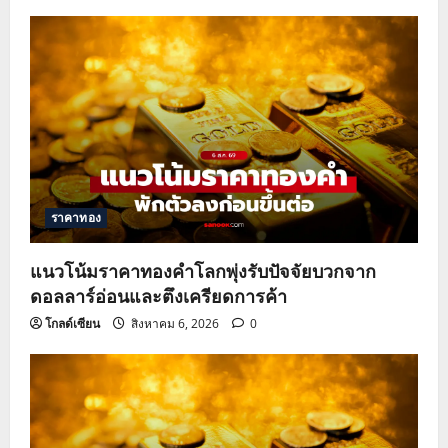
i
g
a
t
i
o
ราคาทอง
n
แนวโน้มราคาทองคำโลกพุ่งรับปัจจัยบวกจาก
ดอลลาร์อ่อนและตึงเครียดการค้า
โกลด์เซียน
สิงหาคม 6, 2026
0