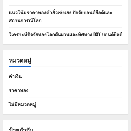
แนวโน้มราคาทองคำฮั่วเซ่งเฮง ปัจจัยบอนด์ยีลด์และ
สถานการณ์โลก
วิเคราะห์ปัจจัยทองโลกผันผวนและทิศทาง DXY บอนด์ยีลด์
หมวดหมู่
ค่าเงิน
ราคาทอง
ไม่มีหมวดหมู่
ป้ายกำกับ