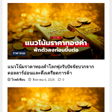
v
i
g
a
t
ราคาทอง
i
o
แนวโน้มราคาทองคำโลกพุ่งรับปัจจัยบวกจาก
ดอลลาร์อ่อนและตึงเครียดการค้า
n
โกลด์เซียน
สิงหาคม 6, 2026
0