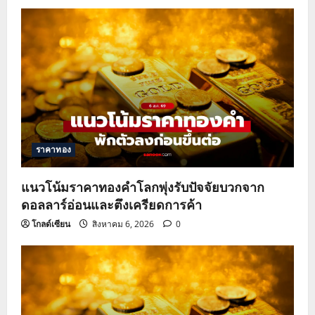
v
i
g
a
t
ราคาทอง
i
o
แนวโน้มราคาทองคำโลกพุ่งรับปัจจัยบวกจาก
ดอลลาร์อ่อนและตึงเครียดการค้า
n
โกลด์เซียน
สิงหาคม 6, 2026
0