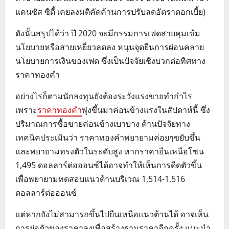
แคนซัส ซิตี้ เคยลงมติคัดค้านการปรับลดอัตราดอกเบี้ย)
ดังนั้นสรุปได้ว่า ปี 2020 จะมีกรรมการเฟดสายคุมเข้ม
นโยบายหรือสายเหยี่ยวลดลง หนุนจุดยืนการผ่อนคลาย
นโยบายการเงินของเฟด ซึ่งเป็นปัจจัยเชิงบวกต่อทิศทาง
ราคาทองคำ
อย่างไรก็ตามนักลงทุนยังต้องระวังแรงขายทำกำไร
เพราะ
ราคาทองคำ
พุ่งขึ้นมาค่อนข้างแรงในสัปดาห์นี้ ซึ่ง
ปริมาณการซื้อขายค่อนข้างเบาบาง ด้านปัจจัยทาง
เทคนิคประเมินว่า ราคาทองคำพยายามค่อยๆขยับขึ้น
และพยายามทรงตัวในระดับสูง หากราคายืนเหนือโซน
1,495 ดอลลาร์ต่อออนซ์ได้อาจทำให้เห็นการดีดตัวขึ้น
เพื่อพยายามทดสอบแนวต้านบริเวณ 1,514-1,516
ดอลลาร์ต่อออนซ์
แต่หากยังไม่สามารถขึ้นไปยืนเหนือแนวต้านได้ อาจเห็น
การย่อตัวของราคาลงเพื่อสร้างฐานราคาอีกครั้ง แนะนำ