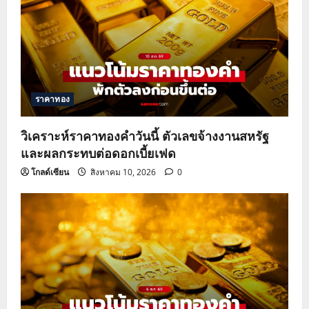
g
a
t
ราคาทอง
i
o
วิเคราะห์ราคาทองคำวันนี้ ตัวเลขจ้างงานสหรัฐ
และผลกระทบต่อดอกเบี้ยเฟด
n
โกลด์เซียน
สิงหาคม 10, 2026
0