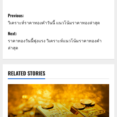
P
Previous:
o
วิเคราะห์ราคาทองคำวันนี้ แนวโน้มราคาทองล่าสุด
s
Next:
ราคาทองวันนี้พุ่งแรง วิเคราะห์แนวโน้มราคาทองคำ
t
ล่าสุด
n
a
RELATED STORIES
v
i
g
a