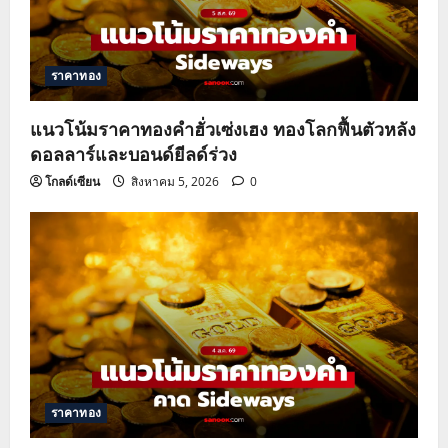
t
i
ราคาทอง
o
แนวโน้มราคาทองคำฮั่วเซ่งเฮง ทองโลกฟื้นตัวหลัง
n
ดอลลาร์และบอนด์ยีลด์ร่วง
โกลด์เซียน
สิงหาคม 5, 2026
0
ราคาทอง