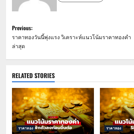
P
Previous:
ราคาทองวันนี้พุ่งแรง วิเคราะห์แนวโน้มราคาทองคำ
o
ล่าสุด
s
t
RELATED STORIES
n
a
v
i
g
ราคาทอง
ราคาทอง