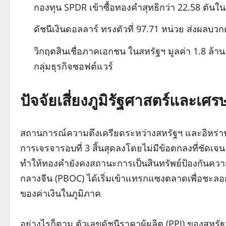
กองทุน SPDR เข้าซื้อทองคำสุทธิกว่า 22.58 ตันใน
ดัชนีเงินดอลลาร์ ทรงตัวที่ 97.71 หน่วย ส่งผลบ
วิกฤตสินเชื่อภาคเอกชน ในสหรัฐฯ มูลค่า 1.8 ล้า
กลุ่มธุรกิจซอฟต์แวร์
ปัจจัยเสี่ยงภูมิรัฐศาสตร์และเ
สถานการณ์ความตึงเครียดระหว่างสหรัฐฯ และอิหร่านย
การเจรจารอบที่ 3 สิ้นสุดลงโดยไม่มีข้อตกลงที่ชัดเ
ทำให้ทองคำยังคงสถานะการเป็นสินทรัพย์ป้องกันความเ
กลางจีน (PBOC) ได้เริ่มเข้าแทรกแซงตลาดเพื่อชะล
ของค่าเงินในภูมิภาค
อย่างไรก็ตาม ตัวเลขดัชนีราคาผู้ผลิต (PPI) ของสหรั