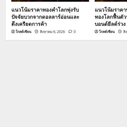
a
แนวโน้มราคาทองคำโลกพุ่งรับ
แนวโน้มราคาท
ปัจจัยบวกจากดอลลาร์อ่อนและ
ทองโลกฟื้นตั
t
ตึงเครียดการค้า
บอนด์ยีลด์ร่วง
i
โกลด์เซียน
สิงหาคม 6, 2026
0
โกลด์เซียน
สิ
o
n