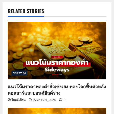
v
RELATED STORIES
i
g
a
t
i
o
ราคาทอง
n
แนวโน้มราคาทองคำฮั่วเซ่งเฮง ทองโลกฟื้นตัวหลัง
ดอลลาร์และบอนด์ยีลด์ร่วง
โกลด์เซียน
สิงหาคม 5, 2026
0