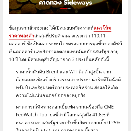
ข้อมูลจากฮั่วเซ่งเฮง ได้เปิดเผยบทวิเคราะห์
แนวโน้ม
ราคาทองคำ
ล่าสุดที่ปรับตัวลดลงแรงกว่า 110.11
ดอลลาร์ ซึ่งเป็นผลกระทบโดยตรงจากการพุ่งขึ้นของดัชนี
เงินดอลลาร์ และอัตราผลตอบแทนพันธบัตรสหรัฐฯ อายุ
10 ปี โดยมีสาเหตุสำคัญมาจาก 3 ประเด็นหลักดังนี้
ราคาน้ำมันดิบ Brent และ WTI ดีดตัวสูงขึ้น จาก
ถ้อยแถลงเชิงแข็งกร้าวระหว่างประธานาธิบดีโดนัลด์
ทรัมป์ และรัฐมนตรีต่างประเทศอิหร่าน ส่งผลให้เกิด
ความไม่แน่นอนต่อข้อตกลงหยุดยิง
คาดการณ์ทิศทางดอกเบี้ยเฟด จากเครื่องมือ CME
FedWatch Tool บ่งชี้ว่ามีโอกาสสูงถึง 41.6% ที่
ธนาคารกลางสหรัฐฯ จะปรับขึ้นอัตราดอกเบี้ย 0.25%
ในช่วงต้นปี 2027 แทนการคงดอกเบี้ยยาว