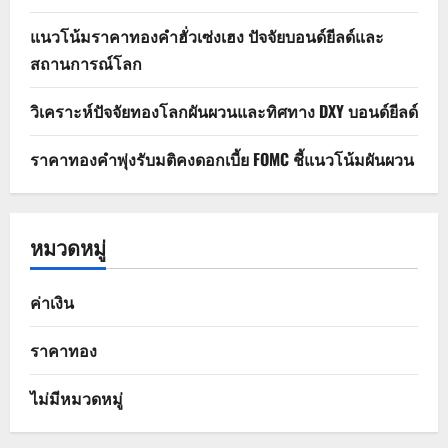
แนวโน้มราคาทองคำฮั่วเซ่งเฮง ปัจจัยบอนด์ยีลด์และ
สถานการณ์โลก
วิเคราะห์ปัจจัยทองโลกผันผวนและทิศทาง DXY บอนด์ยีลด์
ราคาทองคำพุ่งรับมติคงดอกเบี้ย FOMC ชี้แนวโน้มผันผวน
หมวดหมู่
ค่าเงิน
ราคาทอง
ไม่มีหมวดหมู่