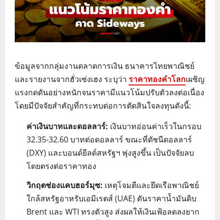
ข้อมูลจากกลุ่มงานตลาดการเงิน ธนาคารไทยพาณิชย์
และรายงานจากฮั่วเซ่งเฮง ระบุว่า
ราคาทองคำโลก
เผชิญ
แรงกดดันอย่างหนักจนราคามีแนวโน้มปรับตัวลงต่อเนื่อง
โดยมีปัจจัยสำคัญที่กระทบต่อการตัดสินใจลงทุนดังนี้:
ค่าเงินบาทและดอลลาร์:
เงินบาทอ่อนค่าเร็วในกรอบ
32.35-32.60 บาทต่อดอลลาร์ ขณะที่ดัชนีดอลลาร์
(DXY) และบอนด์ยีลด์สหรัฐฯ พุ่งสูงขึ้น เป็นปัจจัยลบ
โดยตรงต่อราคาทอง
วิกฤตช่องแคบฮอร์มุซ:
เหตุโจมตีและยึดเรือพาณิชย์
ใกล้สหรัฐอาหรับเอมิเรตส์ (UAE) ดันราคาน้ำมันดิบ
Brent และ WTI ทรงตัวสูง ส่งผลให้เงินเฟ้อลดลงยาก