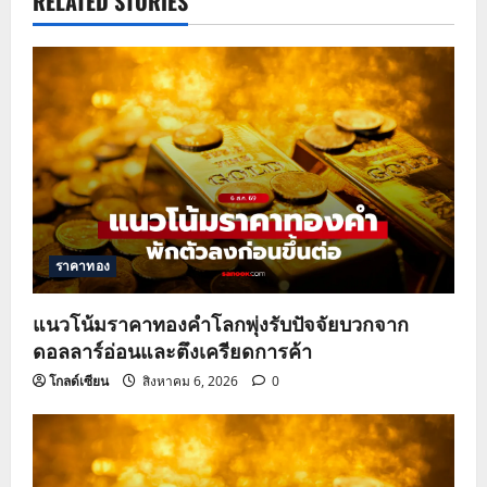
RELATED STORIES
i
g
a
t
i
o
ราคาทอง
n
แนวโน้มราคาทองคำโลกพุ่งรับปัจจัยบวกจาก
ดอลลาร์อ่อนและตึงเครียดการค้า
โกลด์เซียน
สิงหาคม 6, 2026
0