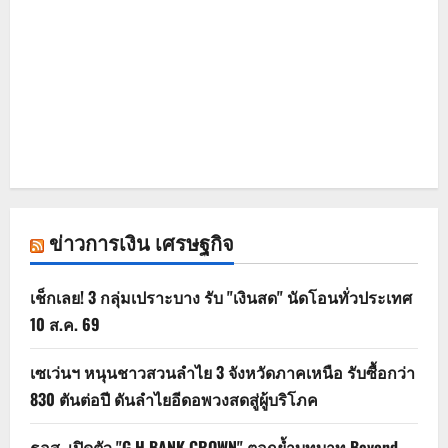
ข่าวการเงิน เศรษฐกิจ
เช็กเลย! 3 กลุ่มเปราะบาง รับ "เงินสด" นัดโอนทั่วประเทศ
10 ส.ค. 69
เซเว่นฯ หนุนชาวสวนลำไย 3 จังหวัดภาคเหนือ รับซื้อกว่า
830 ตันต่อปี ดันลำไยอีดอพวงสดสู่ผู้บริโภค
ธอส. เปิดตัว "G H BANK CROWN" ตอกย้ำบทบาท Beyond