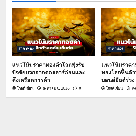
n
a
v
i
ราคาทอง
ราคาทอง
g
แนวโน้มราคาทองคำโลกพุ่งรับ
แนวโน้มราคาท
a
ปัจจัยบวกจากดอลลาร์อ่อนและ
ทองโลกฟื้นตั
ตึงเครียดการค้า
บอนด์ยีลด์ร่วง
t
โกลด์เซียน
สิงหาคม 6, 2026
0
โกลด์เซียน
สิ
i
o
n