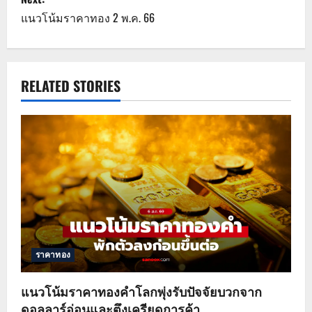
s
แนวโน้มราคาทอง 2 พ.ค. 66
t
n
a
RELATED STORIES
v
i
g
a
t
ราคาทอง
i
o
แนวโน้มราคาทองคำโลกพุ่งรับปัจจัยบวกจาก
ดอลลาร์อ่อนและตึงเครียดการค้า