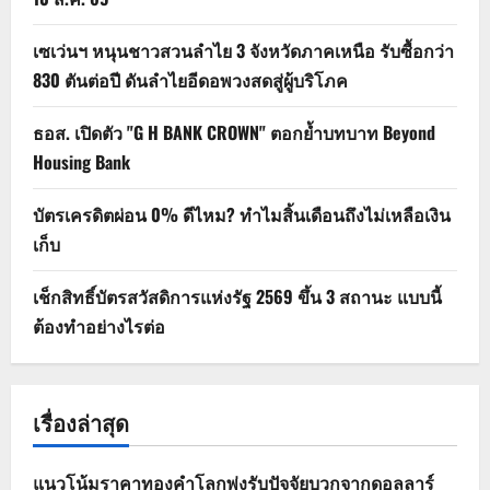
เซเว่นฯ หนุนชาวสวนลำไย 3 จังหวัดภาคเหนือ รับซื้อกว่า
830 ตันต่อปี ดันลำไยอีดอพวงสดสู่ผู้บริโภค
ธอส. เปิดตัว "G H BANK CROWN" ตอกย้ำบทบาท Beyond
Housing Bank
บัตรเครดิตผ่อน 0% ดีไหม? ทำไมสิ้นเดือนถึงไม่เหลือเงิน
เก็บ
เช็กสิทธิ์บัตรสวัสดิการแห่งรัฐ 2569 ขึ้น 3 สถานะ แบบนี้
ต้องทำอย่างไรต่อ
เรื่องล่าสุด
แนวโน้มราคาทองคำโลกพุ่งรับปัจจัยบวกจากดอลลาร์