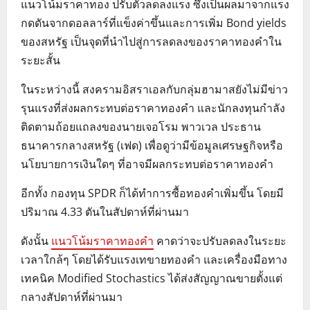
แนวโน้มราคาทอง ปรับตัวลดลงแรง ซึ่งเป็นผลมาจากแรง
กดดันจากดอลลาร์ที่แข็งค่าขึ้นและการเพิ่ม Bond yields
ของสหรัฐ เป็นจุดที่นำไปสู่การลดลงของราคาทองคำใน
ระยะสั้น
ในระหว่างนี้ สงครามอิสราเอลกับกลุ่มฮามาสยังไม่มีข่าว
รุนแรงที่ส่งผลกระทบต่อราคาทองคำ และนักลงทุนกำลัง
ติดตามถ้อยแถลงของนายเจอโรม พาวเวล ประธาน
ธนาคารกลางสหรัฐ (เฟด) เพื่อดูว่ามีข้อมูลเศรษฐกิจหรือ
นโยบายการเงินใดๆ ที่อาจมีผลกระทบต่อราคาทองคำ
อีกทั้ง กองทุน SPDR ก็ได้ทำการซื้อทองคำเพิ่มขึ้น โดยมี
ปริมาณ 4.33 ตันในสัปดาห์ที่ผ่านมา
ดังนั้น
แนวโน้มราคาทองคำ
คาดว่าจะปรับลดลงในระยะ
เวลาใกล้ๆ โดยได้รับแรงเทขายทองคำ และเครื่องมือทาง
เทคนิค Modified Stochastics ได้ส่งสัญญาณขายตั้งแต่
กลางสัปดาห์ที่ผ่านมา