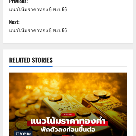
Previous:
o
แนวโน้มราคาทอง 6 พ.ย. 66
s
Next:
แนวโน้มราคาทอง 8 พ.ย. 66
t
n
a
RELATED STORIES
v
i
g
a
t
ราคาทอง