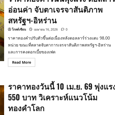
นี้
อ่อนค่า จับตาเจรจาสันติภาพ
วิเคราะห์
สถานการณ์
โลก
สหรัฐฯ-อิหร่าน
โดย
ฮั่ว
เซ่ง
เฮง
โกลด์เซียน
เมษายน 16, 2026
0
ราคาทองคำปรับตัวขึ้นต่อเนื่องหลังดอลลาร์ร่วงแตะ 98.00
หน่วย ขณะที่ตลาดจับตาการเจรจาสันติภาพสหรัฐฯ-อิหร่าน
และการคงดอกเบี้ยของเฟด
Read
Read More
more
about
ราคา
ทองคำ
วัน
ราคาทองวันนี้ 10 เม.ย. 69 พุ่งแร
นี้
พุ่ง
แรง
550 บาท วิเคราะห์แนวโน้ม
ดอลลาร์
อ่อน
ค่า
ทองคำโลก
จับตา
เจรจา
สันติภาพ