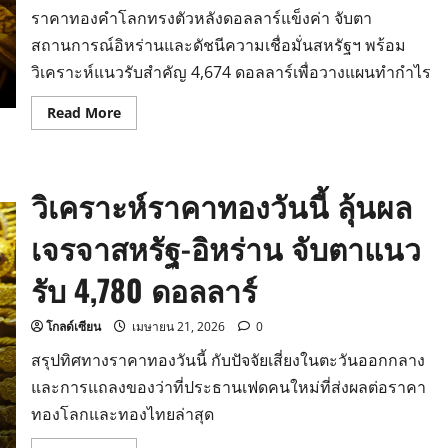
ราคาทองคำโลกทรงตัวหลังดอลลาร์แข็งค่า จับตา
สถานการณ์อิหร่านและดัชนีความเชื่อมั่นสหรัฐฯ พร้อม
วิเคราะห์แนวรับสำคัญ 4,674 ดอลลาร์เพื่อวางแผนทำกำไร
Read
Read More
more
about
วิเคราะห์
แนว
โน้ม
วิเคราะห์ราคาทองวันนี้ ลุ้นผล
ราคา
ทองคำ
วัน
เจรจาสหรัฐ-อิหร่าน จับตาแนว
นี้
ลุ้น
ทดสอบ
รับ 4,780 ดอลลาร์
แนว
ต้าน
4,730
ดอลลาร์
โกลด์เซียน
เมษายน 21, 2026
0
สรุปทิศทางราคาทองวันนี้ กับปัจจัยเสี่ยงในตะวันออกกลาง
และการแถลงของว่าที่ประธานเฟดคนใหม่ที่ส่งผลต่อราคา
ทองโลกและทองไทยล่าสุด