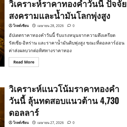
วิเคราะห์ราคาทองคำวันนี้ ปัจจัย
สงครามและน้ำมันโลกพุ่งสูง
โกลด์เซียน
เมษายน 28, 2026
0
อัปเดตราคาทองคำวันนี้ รับแรงหนุนจากความตึงเครียด
รัสเซีย-อิหร่าน และราคาน้ำมันดิบพุ่งสูง ขณะที่ดอลลาร์อ่อน
ค่าส่งผลบวกต่อทิศทางราคาทอง
Read
Read More
more
about
วิเคราะห์
ราคา
ทองคำ
วิเคราะห์แนวโน้มราคาทองคำ
วัน
นี้
ปัจจัย
วันนี้ ลุ้นทดสอบแนวต้าน 4,730
สงคราม
และ
น้ำมัน
ดอลลาร์
โลก
พุ่ง
สูง
โกลด์เซียน
เมษายน 27, 2026
0