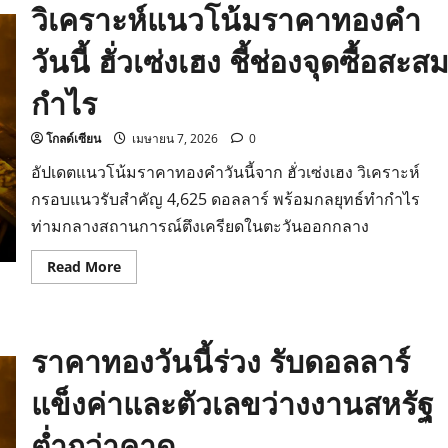
วิเคราะห์แนวโน้มราคาทองคำ
ทองคำ
วัน
นี้
วันนี้ ฮั่วเซ่งเฮง ชี้ช่องจุดซื้อสะส
วิเคราะห์
ทิศทาง
หลัง
กำไร
ดอลลาร์
อ่อน
ค่า
โกลด์เซียน
เมษายน 7, 2026
0
อัปเดตแนวโน้มราคาทองคำวันนี้จาก ฮั่วเซ่งเฮง วิเคราะห์
กรอบแนวรับสำคัญ 4,625 ดอลลาร์ พร้อมกลยุทธ์ทำกำไร
ท่ามกลางสถานการณ์ตึงเครียดในตะวันออกกลาง
Read
Read More
more
about
วิเคราะห์
แนว
โน้ม
ราคาทองวันนี้ร่วง รับดอลลาร์
ราคา
ทองคำ
วัน
แข็งค่าและตัวเลขว่างงานสหรัฐ
นี้
ฮั่ว
เซ่ง
ต่ำกว่าคาด
เฮง
ชี้