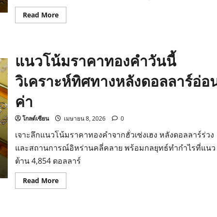
Read
Read More
more
about
ราคา
ทอง
วัน
แนวโน้มราคาทองคำวันนี้
นี้
9
เม.ย.
วิเคราะห์ทิศทางหลังดอลลาร์อ่อ
69
ร่วง
แรง
ค่า
600
บาท
วิเคราะห์
แนว
โกลด์เซียน
เมษายน 8, 2026
0
โน้ม
และ
เจาะลึกแนวโน้มราคาทองคำจากฮั่วเซ่งเฮง หลังดอลลาร์ร่วง
จุด
รับ
และสถานการณ์อิหร่านคลี่คลาย พร้อมกลยุทธ์ทำกำไรที่แนว
สำคัญ
ต้าน 4,854 ดอลลาร์
Read
Read More
more
about
แนว
โน้ม
ราคา