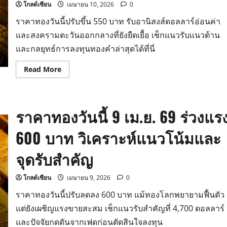
สหรัฐฯ-
โกลด์เซียน
เมษายน 10, 2026
0
อิหร่าน
ราคาทองวันนี้ปรับขึ้น 550 บาท รับอานิสงส์ดอลลาร์อ่อนค่า
และสงครามตะวันออกกลางที่ยังยืดเยื้อ เช็กแนวรับแนวต้าน
และกลยุทธ์การลงทุนทองคำล่าสุดได้ที่นี่
Read
Read More
more
about
ราคา
ทอง
วัน
ราคาทองวันนี้ 9 เม.ย. 69 ร่วงแร
นี้
10
เม.ย.
600 บาท วิเคราะห์แนวโน้มและ
69
พุ่ง
แรง
จุดรับสำคัญ
550
บาท
วิเคราะห์
แนว
โกลด์เซียน
เมษายน 9, 2026
0
โน้ม
ทองคำ
ราคาทองวันนี้ปรับลดลง 600 บาท แม้ทองโลกพยายามฟื้นตัว
โลก
แต่ยังเผชิญแรงขายสะสม เช็กแนวรับสำคัญที่ 4,700 ดอลลาร์
และปัจจัยกดดันจากเฟดก่อนตัดสินใจลงทุน