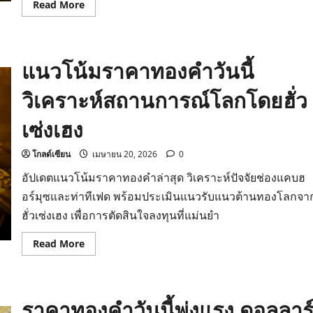
Read
Read More
more
about
วิเคราะห์
ราคา
ทอง
แนวโน้มราคาทองคำวันนี้
วัน
นี้
ลุ้น
วิเคราะห์สถานการณ์โลกโดยฮั่ว
ผล
เจรจา
สหรัฐ-
เซ่งเฮง
อิหร่าน
จับตา
แนว
รับ
โกลด์เซียน
เมษายน 20, 2026
0
4,780
ดอลลาร์
อัปเดตแนวโน้มราคาทองคำล่าสุด วิเคราะห์ปัจจัยช่องแคบฮ
อร์มุซและท่าทีเฟด พร้อมประเมินแนวรับแนวต้านทองโลกจา
ฮั่วเซ่งเฮง เพื่อการตัดสินใจลงทุนที่แม่นยำ
Read
Read More
more
about
แนว
โน้ม
ราคา
ราคาทองคำวันนี้พุ่งแรง ดอลลาร
ทองคำ
วัน