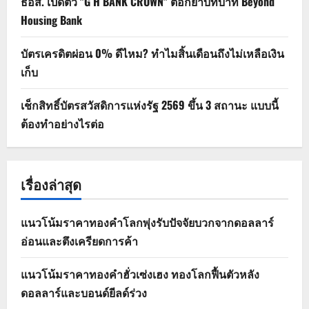
ธอส. เปิดตัว "G H BANK CROWN" ตอกย้ำบทบาท Beyond
Housing Bank
บัตรเครดิตผ่อน 0% ดีไหม? ทำไมสิ้นเดือนถึงไม่เหลือเงิน
เก็บ
เช็กสิทธิ์บัตรสวัสดิการแห่งรัฐ 2569 ขึ้น 3 สถานะ แบบนี้
ต้องทำอย่างไรต่อ
เรื่องล่าสุด
แนวโน้มราคาทองคำโลกพุ่งรับปัจจัยบวกจากดอลลาร์
อ่อนและตึงเครียดการค้า
แนวโน้มราคาทองคำฮั่วเซ่งเฮง ทองโลกฟื้นตัวหลัง
ดอลลาร์และบอนด์ยีลด์ร่วง