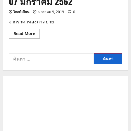
07 มกราคม 2562
โกลด์เซียน
มกราคม 9, 2019
0
จากราคาทองภาคบ่าย
Read
Read More
more
about
บท
วิเคราะห์
ราคา
ค้นหา
ทอง
ภาค
สำหรับ:
ค่ำ
07
มกราคม
2562