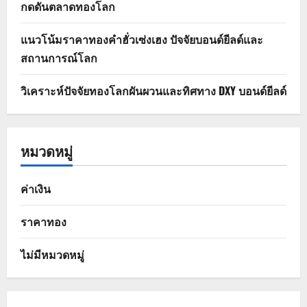
กดดันตลาดทองโลก
แนวโน้มราคาทองคำฮั่วเซ่งเฮง ปัจจัยบอนด์ยีลด์และ
สถานการณ์โลก
วิเคราะห์ปัจจัยทองโลกผันผวนและทิศทาง DXY บอนด์ยีลด์
หมวดหมู่
ค่าเงิน
ราคาทอง
ไม่มีหมวดหมู่