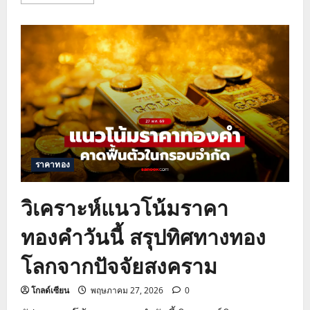
more
about
ราคา
ทอง
วัน
นี้
พุ่ง
รับ
บอนด์
ยี
ลด์
สหรัฐฯ
ร่วง
และ
ตึงเครียด
ตะวันออกกลาง
ราคาทอง
วิเคราะห์แนวโน้มราคา
ทองคำวันนี้ สรุปทิศทางทอง
โลกจากปัจจัยสงคราม
โกลด์เซียน
พฤษภาคม 27, 2026
0