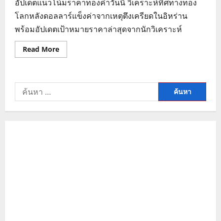
อัปเดตแนวโน้มราคาทองคำวันนี้ วิเคราะห์ทิศทางทอง
โลกหลังดอลลาร์แข็งค่าจากเหตุตึงเครียดในอิหร่าน
พร้อมอัปเดตเป้าหมายราคาล่าสุดจากนักวิเคราะห์
Read
Read More
more
about
วิเคราะห์
แนว
โน้ม
ค้นหา
ราคา
ทองคำ
สำหรับ:
วัน
นี้
สรุป
ทิศทาง
ทอง
โลก
จาก
ปัจจัย
สงคราม