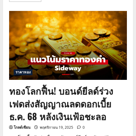
more
about
ราคา
ทองคำ
โลก
พุ่ง!
ดอลลาร์
ร่วง
หนัก
ตลาด
คาด
Fed
ลด
ดอกเบี้ย
ธ.ค.
ราคาทอง
ทองโลกฟื้น! บอนด์ยีลด์ร่วง
เฟดส่งสัญญาณลดดอกเบี้ย
ธ.ค. 68 หลังเงินเฟ้อชะลอ
โกลด์เซียน
พฤศจิกายน 19, 2025
0