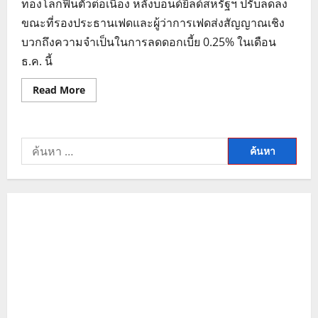
ทองโลกฟื้นตัวต่อเนื่อง หลังบอนด์ยีลด์สหรัฐฯ ปรับลดลง
ขณะที่รองประธานเฟดและผู้ว่าการเฟดส่งสัญญาณเชิง
บวกถึงความจำเป็นในการลดดอกเบี้ย 0.25% ในเดือน
ธ.ค. นี้
Read
Read More
more
about
ทอง
โลก
ฟื้น!
ค้นหา
บอนด์
ยี
สำหรับ:
ลด์
ร่วง
เฟด
ส่ง
สัญญาณ
ลด
ดอกเบี้ย
ธ.ค.
68
หลัง
เงินเฟ้อ
ชะลอ