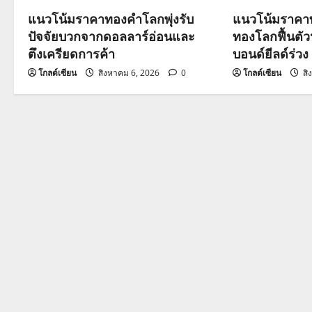
g
แนวโน้มราคาทองคำโลกพุ่งรับ
แนวโน้มราคาท
a
ปัจจัยบวกจากดอลลาร์อ่อนและ
ทองโลกฟื้นตั
ตึงเครียดการค้า
บอนด์ยีลด์ร่วง
t
โกลด์เซียน
สิงหาคม 6, 2026
0
โกลด์เซียน
สิ
i
o
n