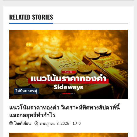
n
a
RELATED STORIES
v
i
g
a
t
ไม่มีหมวดหมู่
i
o
แนวโน้มราคาทองคำ วิเคราะห์ทิศทางสัปดาห์นี้
และกลยุทธ์ทำกำไร
n
โกลด์เซียน
กรกฎาคม 8, 2026
0