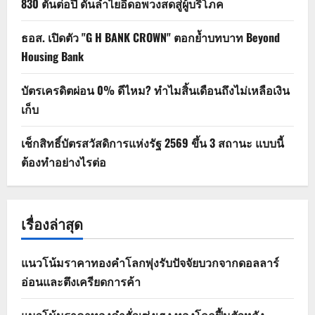
830 ตันต่อปี ดันลำไยอีดอพวงสดสู่ผู้บริโภค
ธอส. เปิดตัว "G H BANK CROWN" ตอกย้ำบทบาท Beyond
Housing Bank
บัตรเครดิตผ่อน 0% ดีไหม? ทำไมสิ้นเดือนถึงไม่เหลือเงิน
เก็บ
เช็กสิทธิ์บัตรสวัสดิการแห่งรัฐ 2569 ขึ้น 3 สถานะ แบบนี้
ต้องทำอย่างไรต่อ
เรื่องล่าสุด
แนวโน้มราคาทองคำโลกพุ่งรับปัจจัยบวกจากดอลลาร์
อ่อนและตึงเครียดการค้า
แนวโน้มราคาทองคำฮั่วเซ่งเฮง ทองโลกฟื้นตัวหลัง