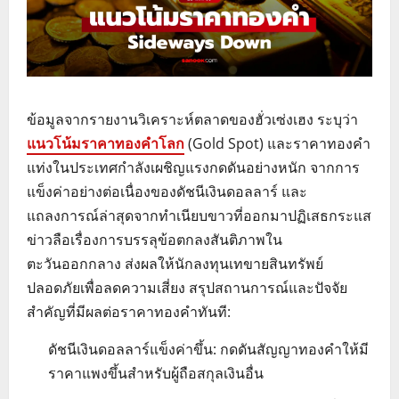
ข้อมูลจากรายงานวิเคราะห์ตลาดของฮั่วเซ่งเฮง ระบุว่า
แนวโน้มราคาทองคำโลก
(Gold Spot) และราคาทองคำ
แท่งในประเทศกำลังเผชิญแรงกดดันอย่างหนัก จากการ
แข็งค่าอย่างต่อเนื่องของดัชนีเงินดอลลาร์ และ
แถลงการณ์ล่าสุดจากทำเนียบขาวที่ออกมาปฏิเสธกระแส
ข่าวลือเรื่องการบรรลุข้อตกลงสันติภาพใน
ตะวันออกกลาง ส่งผลให้นักลงทุนเทขายสินทรัพย์
ปลอดภัยเพื่อลดความเสี่ยง สรุปสถานการณ์และปัจจัย
สำคัญที่มีผลต่อราคาทองคำทันที:
ดัชนีเงินดอลลาร์แข็งค่าขึ้น: กดดันสัญญาทองคำให้มี
ราคาแพงขึ้นสำหรับผู้ถือสกุลเงินอื่น