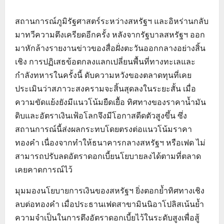
สถานการณ์ภูมิรัฐศาสตร์ระหว่างสหรัฐฯ และอิหร่านกลับ
มาทวีความตึงเครียดอีกครั้ง หลังจากรัฐบาลสหรัฐฯ ออก
มาหักล้างรายงานข่าวของสื่อฝั่งตะวันออกกลางอย่างสิ้น
เชิง การปฏิเสธข้อตกลงแลกเปลี่ยนพื้นที่ทางทะเลและ
กำลังทหารในครั้งนี้ ดับความหวังของตลาดทุนที่เคย
ประเมินว่าสภาวะสงครามจะสิ้นสุดลงในระยะสั้น เมื่อ
ความขัดแย้งยังมีแนวโน้มยืดเยื้อ ทิศทางของราคาน้ำมัน
ดิบและอัตราเงินเฟ้อโลกจึงมีโอกาสดีดตัวสูงขึ้น ซึ่ง
สถานการณ์นี้ส่งผลกระทบโดยตรงต่อแนวโน้มราคา
ทองคำ เนื่องจากทำให้ธนาคารกลางสหรัฐฯ หรือเฟด ไม่
สามารถปรับลดอัตราดอกเบี้ยนโยบายลงได้ตามที่ตลาด
เคยคาดการณ์ไว้
มุมมองนโยบายการเงินของสหรัฐฯ ยิ่งตอกย้ำทิศทางเชิง
ลบต่อทองคำ เมื่อประธานเฟดสาขามินนิอาโปลิสเน้นย้ำ
ความจำเป็นในการตึงอัตราดอกเบี้ยไว้ในระดับสูงเพื่อสู้